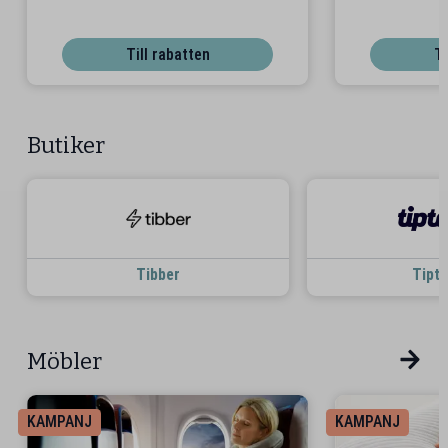
Till rabatten
Ti
Butiker
Tibber
Tipt
Möbler
KAMPANJ
KAMPANJ