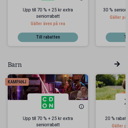
Upp till 70 % + 25 kr extra
30 % senior
seniorrabatt
Gäller på
Gäller även på rea
Till rabatten
Ti
Barn
KAMPANJ
Upp till 70 % + 25 kr extra
20 % rabatt
seniorrabatt
Gäller p