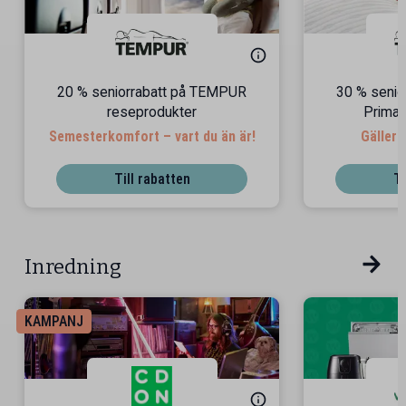
20 % seniorrabatt på TEMPUR
30 % seni
reseprodukter
Prima 
Semesterkomfort – vart du än är!
Gäller 
Till rabatten
Ti
Inredning
KAMPANJ