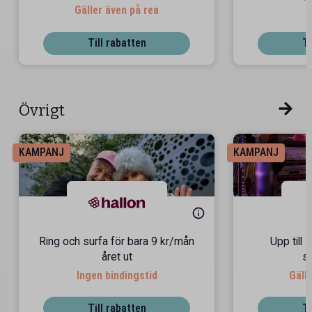
Gäller även på rea
Till rabatten
Ti
Övrigt
KAMPANJ
KAMPANJ
Ring och surfa för bara 9 kr/mån
Upp till 
året ut
s
Ingen bindingstid
Gäll
Till rabatten
Ti