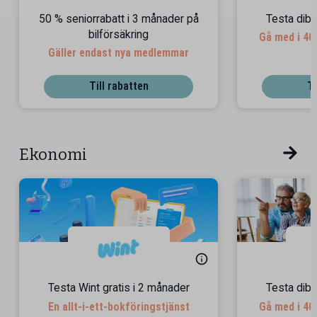
50 % seniorrabatt i 3 månader på
Testa dibz
bilförsäkring
Gå med i 40
Gäller endast nya medlemmar
Till rabatten
Ti
Ekonomi
Testa Wint gratis i 2 månader
Testa dibz
En allt-i-ett-bokföringstjänst
Gå med i 40