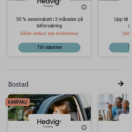
50 % seniorrabatt i 3 månader på
Upp till 
bilförsäkring
s
Gäller endast nya medlemmar
Gäll
Till rabatten
Ti
Bostad
KAMPANJ