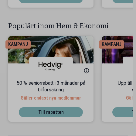
Populärt inom Hem & Ekonomi
KAMPANJ
KAMPANJ
50 % seniorrabatt i 3 månader på
Upp till 
bilförsäkring
s
Gäller endast nya medlemmar
Gäll
Till rabatten
Ti