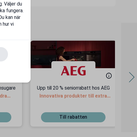
. Väljer du
ka fungera.
 Du kan när
 hur vi
msugare
Upp till 20 % seniorrabatt hos AEG
Ra
ndra
Innovativa produkter till extra
bra pris
Till rabatten