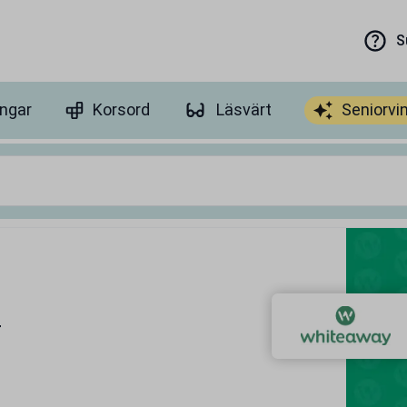
S
ingar
Korsord
Läsvärt
Seniorvi
y