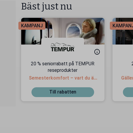
Bäst just nu
KAMPANJ
KAMPAN
20 % seniorrabatt på TEMPUR
reseprodukter
Semesterkomfort – vart du än
Gälle
är!
Till rabatten