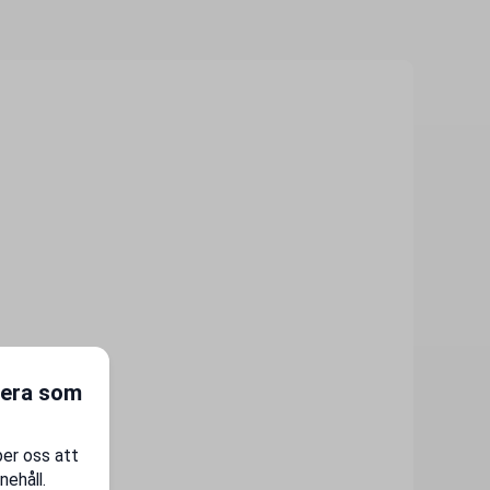
gera som
per oss att
nehåll.