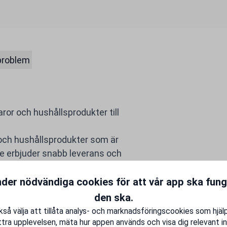
problem
or och hushållsprodukter till
 och hushållsprodukter som är
e erbjuder snabb leverans och
.
17 10 17, info@whiteaway.se eller
nder nödvändiga cookies för att vår app ska fun
tälla att du gör det bästa valet!
den ska.
ch livet efter 55 lite rikare.
så välja att tillåta analys- och marknadsföringscookies som hjäl
tra upplevelsen, mäta hur appen används och visa dig relevant in