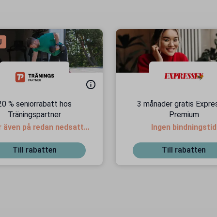
J
20 % seniorrabatt hos
3 månader gratis Expre
Träningspartner
Premium
r även på redan nedsatta
Ingen bindningstid
priser
Till rabatten
Till rabatten