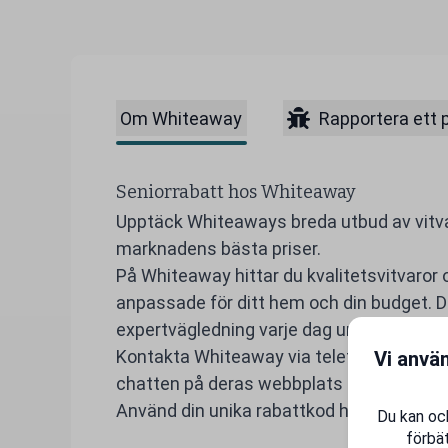
Om Whiteaway
Rapportera ett 
Seniorrabatt hos Whiteaway
Upptäck Whiteaways breda utbud av vitvar
marknadens bästa priser.
På Whiteaway hittar du kvalitetsvitvaror
anpassade för ditt hem och din budget. D
expertvägledning varje dag under veckan
Kontakta Whiteaway via telefon på 0770-
Vi anvä
chatten på deras webbplats för att säkers
Använd din unika rabattkod hos Whiteaway o
Du kan ock
förbät