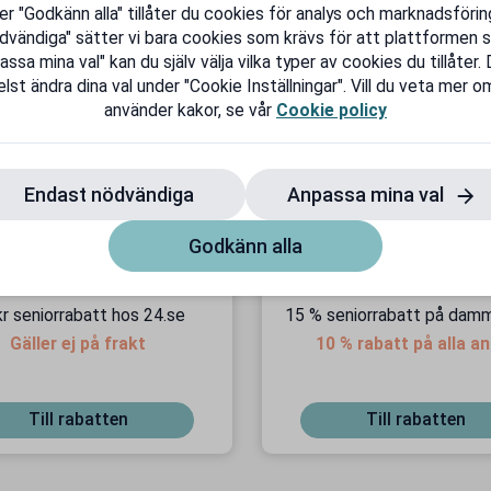
er "Godkänn alla" tillåter du cookies för analys och marknadsföring
dvändiga" sätter vi bara cookies som krävs för att plattformen s
sa mina val" kan du själv välja vilka typer av cookies du tillåter.
lst ändra dina val under "Cookie Inställningar". Vill du veta mer om
använder kakor, se vår
Cookie policy
Endast nödvändiga
Anpassa mina val
Godkänn alla
kr seniorrabatt hos 24.se
15 % seniorrabatt på dam
Gäller ej på frakt
10 % rabatt på alla a
produkter*
Till rabatten
Till rabatten