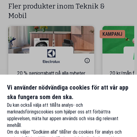
Fler produkter inom Teknik &
Mobil
KAMPANJ
20 % seniorrabatt på alla nyheter
20 kr/mån fö
från Electrolux
Vi använder nödvändiga cookies för att vår app
Hitta dina favoriter för hemmet!
+ DUBBEL 
ska fungera som den ska.
Till rabatten
Ti
Du kan också välja att tillåta analys- och
marknadsföringscookies som hjälper oss att förbättra
upplevelsen, mäta hur appen används och visa dig relevant
innehåll.
Om du väljer "Godkänn alla" tillåter du cookies för analys och