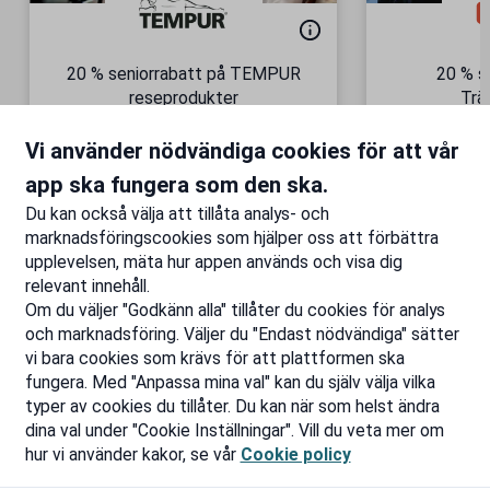
20 % seniorrabatt på TEMPUR
20 % s
reseprodukter
Trä
Semesterkomfort – vart du än
Gäller äve
Vi använder nödvändiga cookies för att vår
är!
Till rabatten
Ti
app ska fungera som den ska.
Du kan också välja att tillåta analys- och
marknadsföringscookies som hjälper oss att förbättra
upplevelsen, mäta hur appen används och visa dig
relevant innehåll.
Om du väljer "Godkänn alla" tillåter du cookies för analys
och marknadsföring. Väljer du "Endast nödvändiga" sätter
vi bara cookies som krävs för att plattformen ska
fungera. Med "Anpassa mina val" kan du själv välja vilka
typer av cookies du tillåter. Du kan när som helst ändra
dina val under "Cookie Inställningar". Vill du veta mer om
hur vi använder kakor, se vår
Cookie policy