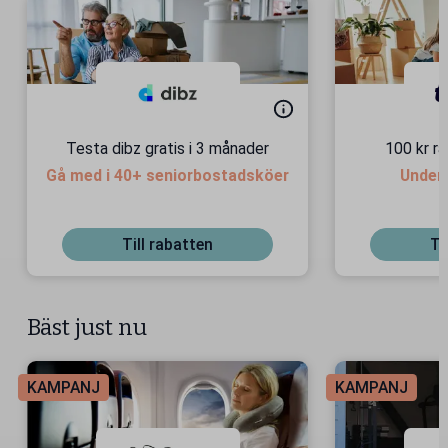
Testa dibz gratis i 3 månader
100 kr r
Gå med i 40+ seniorbostadsköer
Under
Till rabatten
Ti
Bäst just nu
KAMPANJ
KAMPANJ