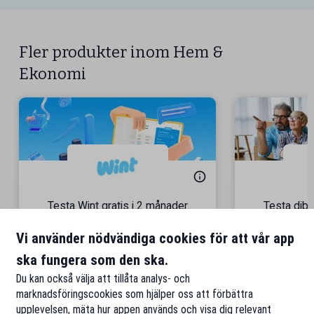
Fler produkter inom Hem &
Ekonomi
Testa Wint gratis i 2 månader
Testa dibz
En allt-i-ett-bokföringstjänst
Gå med i 40
Vi använder nödvändiga cookies för att vår app
ska fungera som den ska.
Till rabatten
Ti
Du kan också välja att tillåta analys- och
marknadsföringscookies som hjälper oss att förbättra
upplevelsen, mäta hur appen används och visa dig relevant