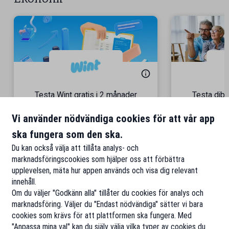
Testa Wint gratis i 2 månader
Testa dibz
En allt-i-ett-bokföringstjänst
Gå med i 40
Vi använder nödvändiga cookies för att vår app
ska fungera som den ska.
Till rabatten
Ti
Du kan också välja att tillåta analys- och
marknadsföringscookies som hjälper oss att förbättra
upplevelsen, mäta hur appen används och visa dig relevant
innehåll.
Om du väljer "Godkänn alla" tillåter du cookies för analys och
marknadsföring. Väljer du "Endast nödvändiga" sätter vi bara
cookies som krävs för att plattformen ska fungera. Med
"Anpassa mina val" kan du själv välja vilka typer av cookies du