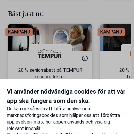
Bäst just nu
KAMPANJ
KAMPANJ
20 % seniorrabatt på TEMPUR
20 % s
reseprodukter
Trä
Semesterkomfort – vart du än
Gäller äve
Vi använder nödvändiga cookies för att vår
är!
Till rabatten
Ti
app ska fungera som den ska.
Du kan också välja att tillåta analys- och
marknadsföringscookies som hjälper oss att förbättra
upplevelsen, mäta hur appen används och visa dig
relevant innehåll.