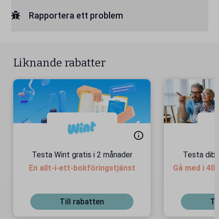
Rapportera ett problem
Liknande rabatter
Testa Wint gratis i 2 månader
Testa dibz
En allt-i-ett-bokföringstjänst
Gå med i 40
Till rabatten
Ti