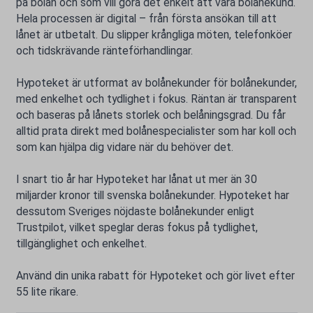
på bolån och som vill göra det enkelt att vara bolånekund.
Hela processen är digital – från första ansökan till att
lånet är utbetalt. Du slipper krångliga möten, telefonköer
och tidskrävande ränteförhandlingar.
Hypoteket är utformat av bolånekunder för bolånekunder,
med enkelhet och tydlighet i fokus. Räntan är transparent
och baseras på lånets storlek och belåningsgrad. Du får
alltid prata direkt med bolånespecialister som har koll och
som kan hjälpa dig vidare när du behöver det.
I snart tio år har Hypoteket har lånat ut mer än 30
miljarder kronor till svenska bolånekunder. Hypoteket har
dessutom Sveriges nöjdaste bolånekunder enligt
Trustpilot, vilket speglar deras fokus på tydlighet,
tillgänglighet och enkelhet.
Använd din unika rabatt för Hypoteket och gör livet efter
55 lite rikare.