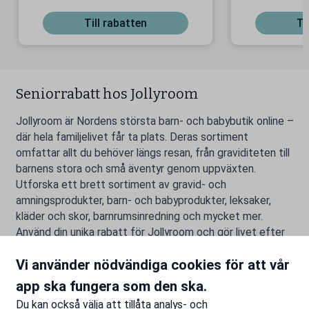
är!
Till rabatten
Ti
Seniorrabatt hos Jollyroom
Jollyroom är Nordens största barn- och babybutik online –
där hela familjelivet får ta plats. Deras sortiment
omfattar allt du behöver längs resan, från graviditeten till
barnens stora och små äventyr genom uppväxten.
Utforska ett brett sortiment av gravid- och
amningsprodukter, barn- och babyprodukter, leksaker,
kläder och skor, barnrumsinredning och mycket mer.
Använd din unika rabatt för Jollyroom och gör livet efter
55 lite rikare.
Vi använder nödvändiga cookies för att vår
app ska fungera som den ska.
Rapportera ett problem
Du kan också välja att tillåta analys- och