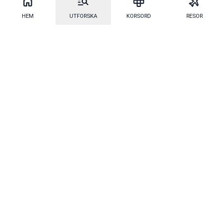
HEM
UTFORSKA
KORSORD
RESOR
Mecenat
·
Mecenat Alumni
·
Seniordays
Talang
·
TraineeGuiden