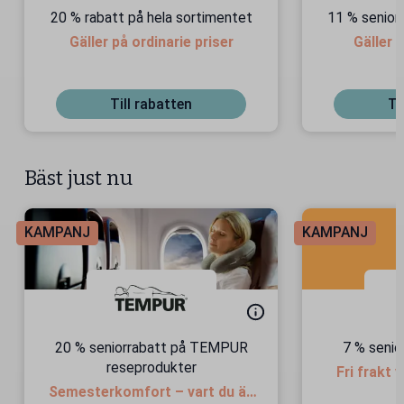
20 % rabatt på hela sortimentet
11 % senior
Gäller på ordinarie priser
Gäller 
Till rabatten
Ti
Bäst just nu
KAMPANJ
KAMPANJ
20 % seniorrabatt på TEMPUR
7 % senio
reseprodukter
Fri frakt 
Semesterkomfort – vart du än