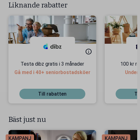
Liknande rabatter
Testa dibz gratis i 3 månader
100 kr r
Gå med i 40+ seniorbostadsköer
Under
Till rabatten
Ti
Bäst just nu
KAMPANJ
KAMPANJ