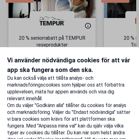
20 % seniorrabatt på TEMPUR
20 % s
reseprodukter
Trä
Semesterkomfort – vart du än
Gäller äve
Vi använder nödvändiga cookies för att vår
är!
Till rabatten
Ti
app ska fungera som den ska.
Du kan också välja att tillåta analys- och
marknadsföringscookies som hjälper oss att förbättra
upplevelsen, mäta hur appen används och visa dig
relevant innehåll.
Om du väljer "Godkänn alla" tillåter du cookies för analys
och marknadsföring. Väljer du "Endast nödvändiga" sätter
vi bara cookies som krävs för att plattformen ska
fungera. Med "Anpassa mina val" kan du själv välja vilka
typer av cookies du tillåter. Du kan när som helst ändra