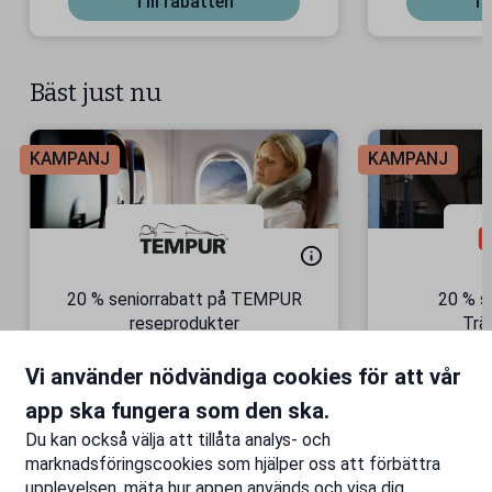
Till rabatten
Ti
Bäst just nu
KAMPANJ
KAMPANJ
20 % seniorrabatt på TEMPUR
20 % s
reseprodukter
Trä
Semesterkomfort – vart du än
Gäller äve
Vi använder nödvändiga cookies för att vår
är!
Till rabatten
Ti
app ska fungera som den ska.
Du kan också välja att tillåta analys- och
marknadsföringscookies som hjälper oss att förbättra
upplevelsen, mäta hur appen används och visa dig