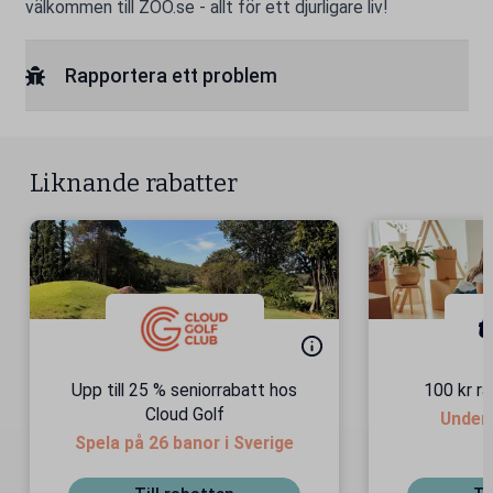
välkommen till ZOO.se - allt för ett djurligare liv!
Rapportera ett problem
Liknande rabatter
Upp till 25 % seniorrabatt hos
100 kr r
Cloud Golf
Under
Spela på 26 banor i Sverige