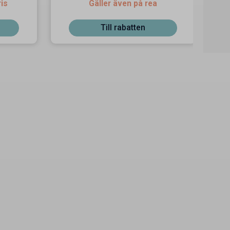
ris
Gäller även på rea
Till rabatten