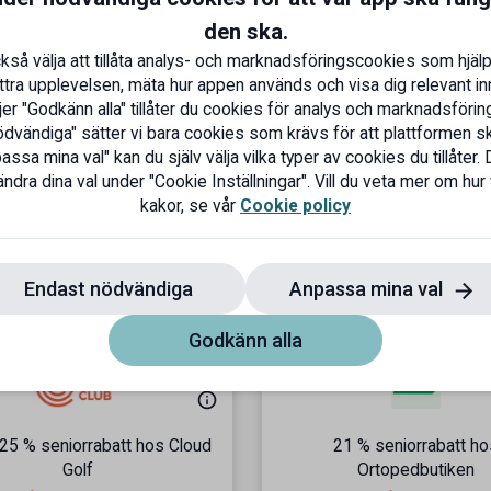
yklar.
den ska.
kså välja att tillåta analys- och marknadsföringscookies som hjälp
ttra upplevelsen, mäta hur appen används och visa dig relevant inn
er "Godkänn alla" tillåter du cookies för analys och marknadsföring
dvändiga" sätter vi bara cookies som krävs för att plattformen s
ssa mina val" kan du själv välja vilka typer av cookies du tillåter. 
ndra dina val under "Cookie Inställningar". Vill du veta mer om hur
kakor, se vår
Cookie policy
a
Endast nödvändiga
Anpassa mina val
Godkänn alla
l 25 % seniorrabatt hos Cloud
21 % seniorrabatt ho
Golf
Ortopedbutiken