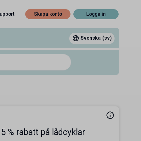
upport
Skapa konto
Logga in
Svenska
(sv)
5 % rabatt på lådcyklar