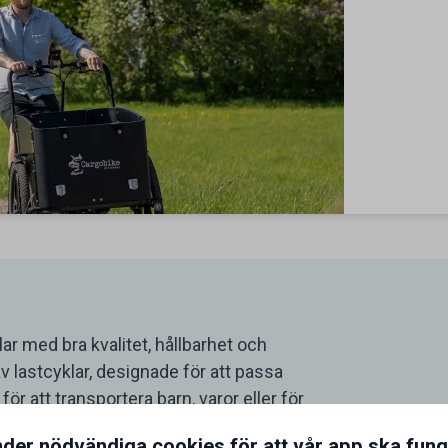
r med bra kvalitet, hållbarhet och
v lastcyklar, designade för att passa
ör att transportera barn, varor eller för
n modell som passar. Som Seniordays-
nder nödvändiga cookies för att vår app ska fun