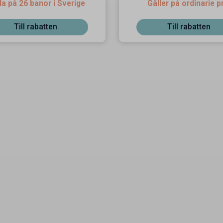
la på 26 banor i Sverige
Gäller på ordinarie p
Till rabatten
Till rabatten