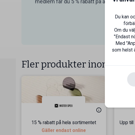
medlem får du 5 % rabatt på alla deras lådc
Du kan oc
förbä
Om du välj
"Endast nö
Med "Anpa
som helst ä
Fler produkter inom Häls
15 % rabatt på hela sortimentet
Upp til
Gäller endast online