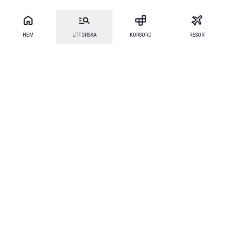
HEM
UTFORSKA
KORSORD
RESOR
Mecenat
·
Mecenat Alumni
·
Seniordays Talang
·
TraineeGuiden