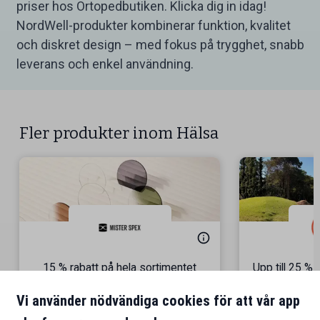
priser hos Ortopedbutiken. Klicka dig in idag!
NordWell-produkter kombinerar funktion, kvalitet
och diskret design – med fokus på trygghet, snabb
leverans och enkel användning.
Fler produkter inom Hälsa
15 % rabatt på hela sortimentet
Upp till 25 %
Gäller endast online
Vi använder nödvändiga cookies för att vår app
Spela på 