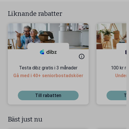
Liknande rabatter
Testa dibz gratis i 3 månader
100 kr r
Gå med i 40+ seniorbostadsköer
Under
Till rabatten
Ti
Bäst just nu