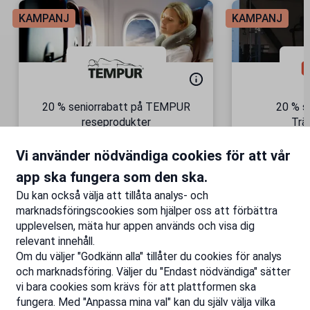
KAMPANJ
KAMPANJ
20 % seniorrabatt på TEMPUR
20 % s
reseprodukter
Trä
Semesterkomfort – vart du än
Gäller äve
Vi använder nödvändiga cookies för att vår
är!
Till rabatten
Ti
app ska fungera som den ska.
Du kan också välja att tillåta analys- och
marknadsföringscookies som hjälper oss att förbättra
upplevelsen, mäta hur appen används och visa dig
relevant innehåll.
Om du väljer "Godkänn alla" tillåter du cookies för analys
och marknadsföring. Väljer du "Endast nödvändiga" sätter
vi bara cookies som krävs för att plattformen ska
fungera. Med "Anpassa mina val" kan du själv välja vilka