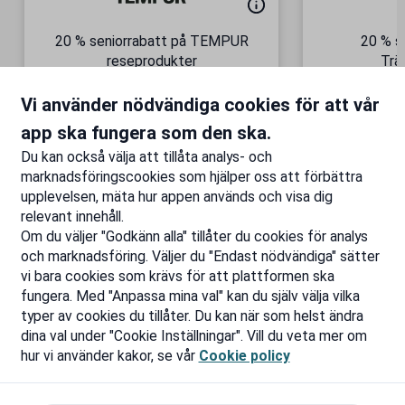
20 % seniorrabatt på TEMPUR
20 % s
reseprodukter
Trä
Semesterkomfort – vart du än
Gäller äve
Vi använder nödvändiga cookies för att vår
är!
Till rabatten
Ti
app ska fungera som den ska.
Du kan också välja att tillåta analys- och
marknadsföringscookies som hjälper oss att förbättra
upplevelsen, mäta hur appen används och visa dig
relevant innehåll.
Om du väljer "Godkänn alla" tillåter du cookies för analys
och marknadsföring. Väljer du "Endast nödvändiga" sätter
vi bara cookies som krävs för att plattformen ska
fungera. Med "Anpassa mina val" kan du själv välja vilka
typer av cookies du tillåter. Du kan när som helst ändra
dina val under "Cookie Inställningar". Vill du veta mer om
hur vi använder kakor, se vår
Cookie policy