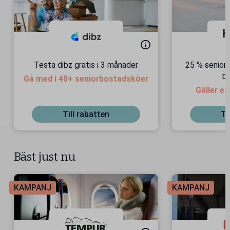
Testa dibz gratis i 3 månader
25 % seniorr
bi
Gå med i 40+ seniorbostadsköer
Gäller e
bil
Till rabatten
Ti
Bäst just nu
KAMPANJ
KAMPANJ