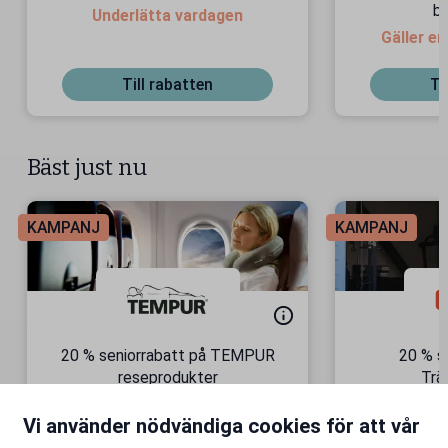
bi
Underlätta vardagen
Gäller e
bil
Till rabatten
Ti
Bäst just nu
KAMPANJ
KAMPANJ
20 % seniorrabatt på TEMPUR
20 % s
reseprodukter
Trä
Semesterkomfort – vart du än
Gäller äve
Vi använder nödvändiga cookies för att vår
är!