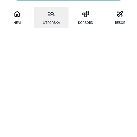
HEM
UTFORSKA
KORSORD
RESOR
Mecenat
·
Mecenat Alumni
·
Seniordays
Talang
·
TraineeGuiden