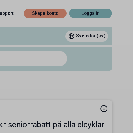
upport
Skapa konto
Logga in
Svenska
(sv)
kr seniorrabatt på alla elcyklar