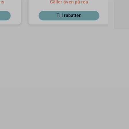
ris
Gäller även på rea
Till rabatten