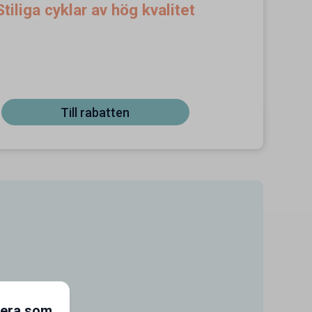
Stiliga cyklar av hög kvalitet
Till rabatten
gera som