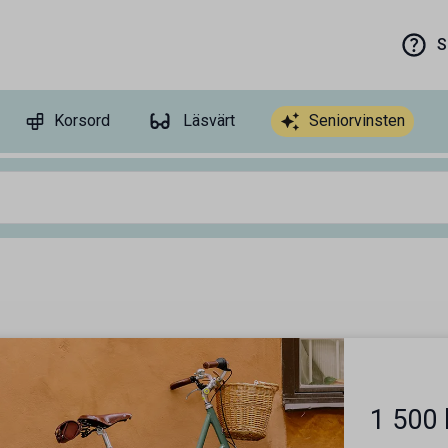
S
Korsord
Läsvärt
Seniorvinsten
1 500 