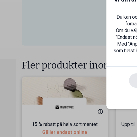
Du kan oc
förbä
Om du välj
"Endast nö
Med "Anpa
som helst ä
Fler produkter inom Häls
15 % rabatt på hela sortimentet
Upp til
Gäller endast online