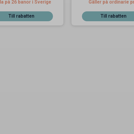
la på 26 banor i Sverige
Gäller på ordinarie p
Till rabatten
Till rabatten