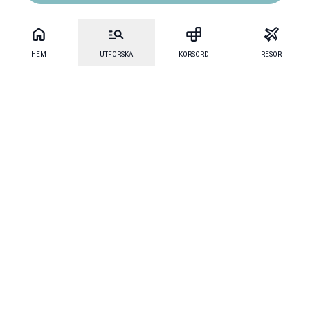
HEM
UTFORSKA
KORSORD
RESOR
Mecenat
·
Mecenat Alumni
·
Seniordays Talang
·
TraineeGuiden