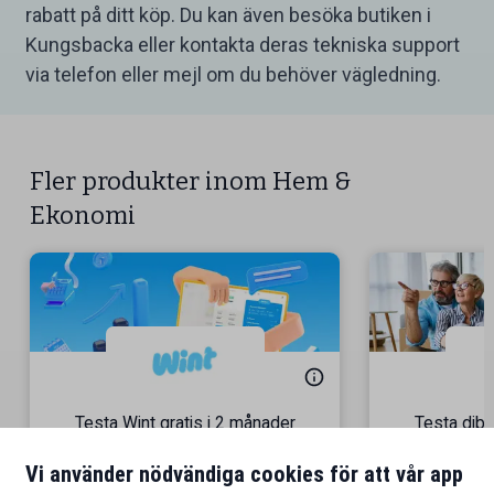
rabatt på ditt köp. Du kan även besöka butiken i
Kungsbacka eller kontakta deras tekniska support
via telefon eller mejl om du behöver vägledning.
Fler produkter inom Hem &
Ekonomi
Testa Wint gratis i 2 månader
Testa dibz
En allt-i-ett-bokföringstjänst
Gå med i 40
Vi använder nödvändiga cookies för att vår app