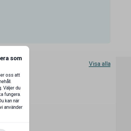
gera som
Visa alla
er oss att
ehåll.
. Väljer du
ka fungera.
Du kan när
 vi använder