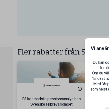
Vi anvä
Fler rabatter från Svensk
Du kan oc
förbä
Om du välj
"Endast nö
Med "Anpa
som helst ä
Få kostnadsfri pensionsanalys hos
Svenska Fribrevsbolaget