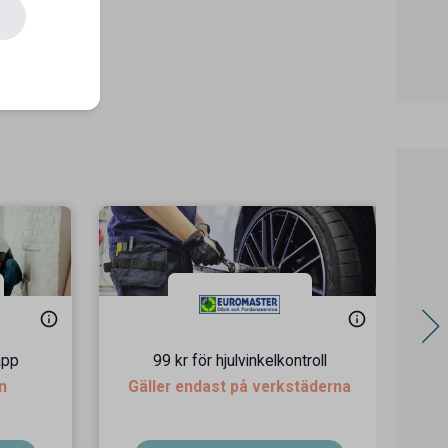
app
99 kr för hjulvinkelkontroll
2
n
Gäller endast på verkstäderna