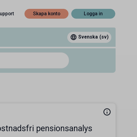
upport
Skapa konto
Logga in
Svenska
(sv)
stnadsfri pensionsanalys