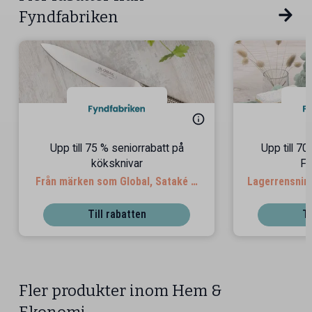
Fyndfabriken
Upp till 75 % seniorrabatt på
Upp till 7
köksknivar
Fy
Från märken som Global, Sataké &
Lagerrensning
Yaxell
Till rabatten
Ti
Fler produkter inom Hem &