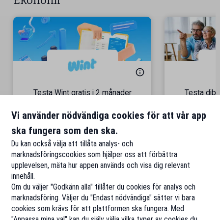
Ekonomi
Testa Wint gratis i 2 månader
Testa dibz
En allt-i-ett-bokföringstjänst
Gå med i 40
Vi använder nödvändiga cookies för att vår app
ska fungera som den ska.
Till rabatten
Ti
Du kan också välja att tillåta analys- och
marknadsföringscookies som hjälper oss att förbättra
upplevelsen, mäta hur appen används och visa dig relevant
innehåll.
Om du väljer "Godkänn alla" tillåter du cookies för analys och
marknadsföring. Väljer du "Endast nödvändiga" sätter vi bara
cookies som krävs för att plattformen ska fungera. Med
"Anpassa mina val" kan du själv välja vilka typer av cookies du