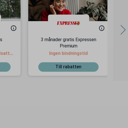
os
3 månader gratis Expressen
F
Premium
dsatta
Ingen bindningstid
Till rabatten