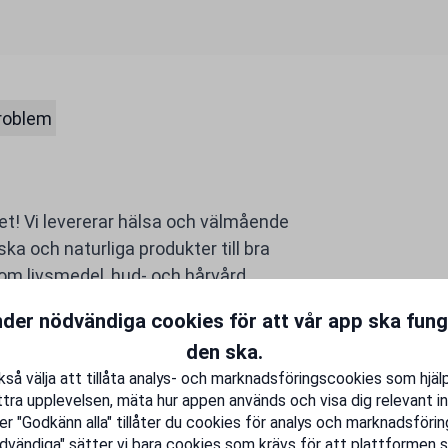
problem
t! Vi levererar hälsa och välmående
ska och naturliga produkter till bra
som livsmedel, hud- och hårvård,
å kända varumärken i sortimentet är
nder nödvändiga cookies för att vår app ska fun
auschka, Casall och Vitaprana.
den ska.
så välja att tillåta analys- och marknadsföringscookies som hjäl
tra upplevelsen, mäta hur appen används och visa dig relevant in
er "Godkänn alla" tillåter du cookies för analys och marknadsföring
dvändiga" sätter vi bara cookies som krävs för att plattformen s