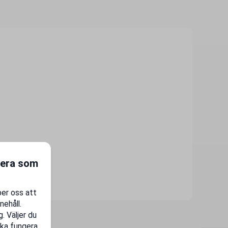
gera som
per oss att
nehåll.
. Väljer du
ka fungera.