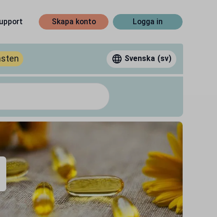
upport
Skapa konto
Logga in
nsten
Svenska
(sv)