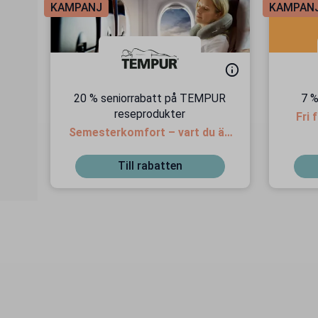
KAMPANJ
KAMPAN
20 % seniorrabatt på TEMPUR
7 %
reseprodukter
Fri 
Semesterkomfort – vart du än
är!
Till rabatten