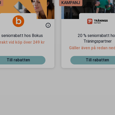
J
KAMPANJ
 seniorrabatt hos Bokus
20 % seniorrabatt h
Träningspartner
frakt vid köp över 249 kr
Gäller även på redan ne
priser
Till rabatten
Till rabatten