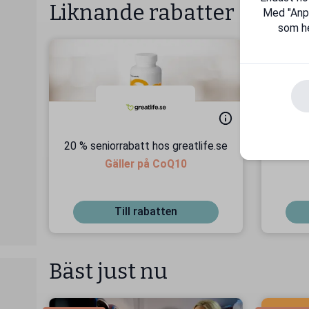
Liknande rabatter
Med "Anpas
som he
20 % seniorrabatt hos greatlife.se
Handl
Gäller på CoQ10
Till rabatten
Bäst just nu