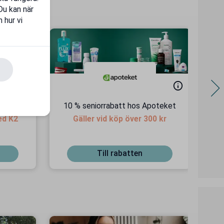
 Du kan när
 hur vi
tlife.se
10 % seniorrabatt hos Apoteket
ed K2
Gäller vid köp över 300 kr
Till rabatten