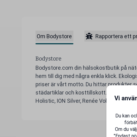
Om Bodystore
Rapportera ett 
Bodystore
Bodystore.com din hälsokostbutik på näte
hem till dig med några enkla klick. Ekologi
priser är vårt motto. Du hittar produkter 
städartiklar och kosttillskott. Exempel p
Vi anvä
Holistic, ION Silver, Renée Voltaire, Dr. H
Du kan ock
förbät
Om du välj
"Endast nö