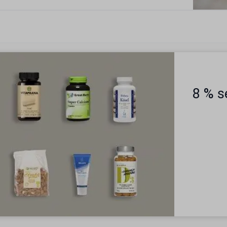
8 % s