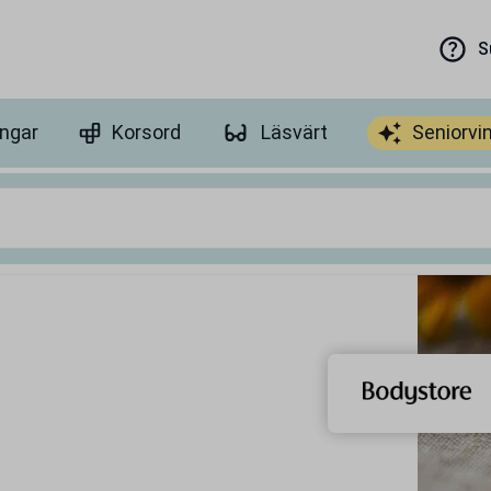
S
ingar
Korsord
Läsvärt
Seniorvi