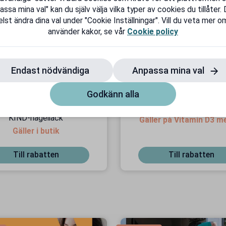
sa mina val" kan du själv välja vilka typer av cookies du tillåter.
lst ändra dina val under "Cookie Inställningar". Vill du veta mer om
använder kakor, se vår
Cookie policy
Endast nödvändiga
Anpassa mina val
Godkänn alla
a för 139 kr & få ett NAIL
20 % seniorrabatt hos grea
KIND-nagellack
Gäller på Vitamin D3 m
Gäller i butik
Till rabatten
Till rabatten