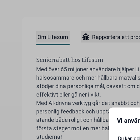
Om Lifesum
Rapportera ett pr
Seniorrabatt hos Lifesum
Med över 65 miljoner användare hjälper L
hälsosammare och mer hållbara matval so
stödjer dina personliga mål, oavsett om du
effektivt eller gå ner i vikt.
Med AI-drivna verktyg går det snabbt och 
personlig feedback och upptäcka recept
ätande både roligt och hållbart. Kom ig
Vi anvä
första steget mot en mer balanserad, ener
studierna!
Du kan ock