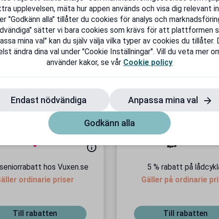
 livet efter 55 lite rikare.
tra upplevelsen, mäta hur appen används och visa dig relevant in
er "Godkänn alla" tillåter du cookies för analys och marknadsföring
dvändiga" sätter vi bara cookies som krävs för att plattformen s
sa mina val" kan du själv välja vilka typer av cookies du tillåter.
lst ändra dina val under "Cookie Inställningar". Vill du veta mer om
använder kakor, se vår
Cookie policy
Endast nödvändiga
Anpassa mina val
Godkänn alla
seniorrabatt hos Vuxen.se
5 % rabatt på lådcykl
äller ordinarie priser
Gäller på ordinarie pr
Till rabatten
Till rabatten