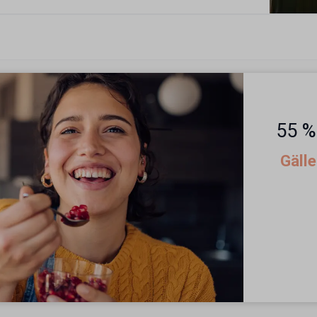
55 %
Gäll