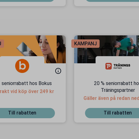
J
KAMPANJ
 seniorrabatt hos Bokus
20 % seniorrabatt h
Träningspartner
frakt vid köp över 249 kr
Gäller även på redan ne
priser
Till rabatten
Till rabatten