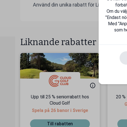
Använd din unika rabatt för Lifesum och gör
förbät
Om du välj
"Endast nö
Med "Anpas
som he
Liknande rabatter
Upp till 25 % seniorrabatt hos
20 % 
Cloud Golf
G
Spela på 26 banor i Sverige
Till rabatten