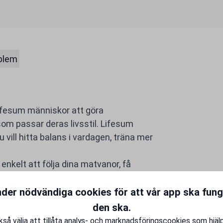
oblem
ifesum människor att göra
m passar deras livsstil. Lifesum
 vill hitta balans i vardagen, träna mer
enkelt att följa dina matvanor, få
 och måltidsplaner som gör hälsosamt
ång med Lifesum Premium idag och ta
nder nödvändiga cookies för att vår app ska fun
gifylld och inspirerande vardag efter
den ska.
så välja att tillåta analys- och marknadsföringscookies som hjäl