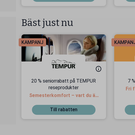
Bäst just nu
KAMPANJ
KAMPAN
20 % seniorrabatt på TEMPUR
7 %
reseprodukter
Fri 
Semesterkomfort – vart du än
är!
Till rabatten