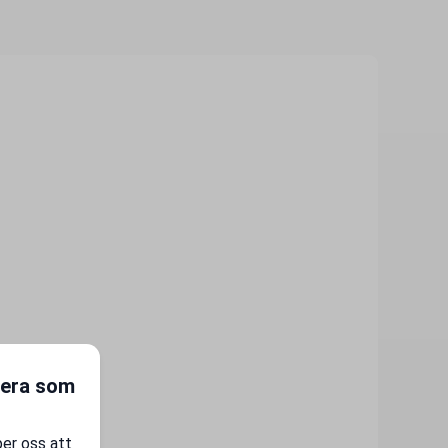
gera som
per oss att