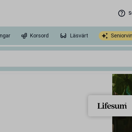
S
ingar
Korsord
Läsvärt
Seniorvi