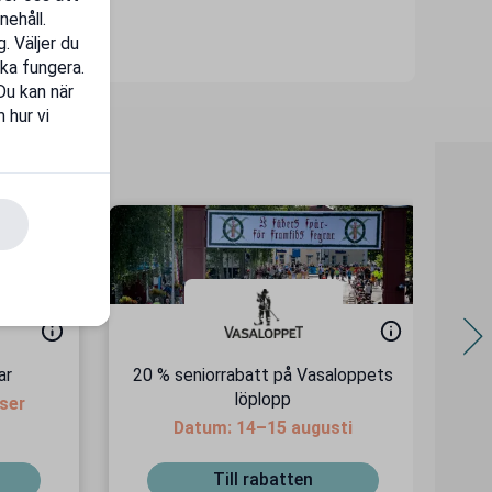
nehåll.
. Väljer du
ka fungera.
 Du kan när
 hur vi
ar
20 % seniorrabatt på Vasaloppets
20
löplopp
iser
Datum: 14–15 augusti
Till rabatten