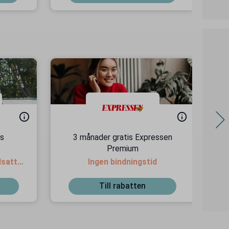
os
3 månader gratis Expressen
F
Premium
dsatta
Ingen bindningstid
Till rabatten