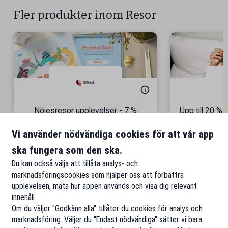
Fler produkter inom Resor
Nöjesresor upplevelser - 7 %
Upp till 20 %
seniorrabatt!
Vi använder nödvändiga cookies för att vår app
Fr
ska fungera som den ska.
Till rabatten
Ti
Du kan också välja att tillåta analys- och
marknadsföringscookies som hjälper oss att förbättra
upplevelsen, mäta hur appen används och visa dig relevant
innehåll.
Om du väljer "Godkänn alla" tillåter du cookies för analys och
marknadsföring. Väljer du "Endast nödvändiga" sätter vi bara