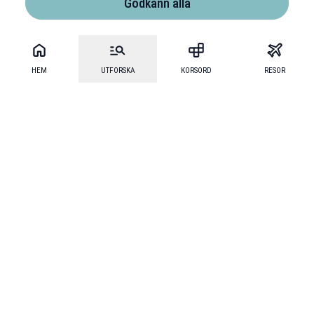
Godkänn alla
HEM
UTFORSKA
KORSORD
RESOR
Mecenat
·
Mecenat Alumni
·
Seniordays Talang
·
TraineeGuiden