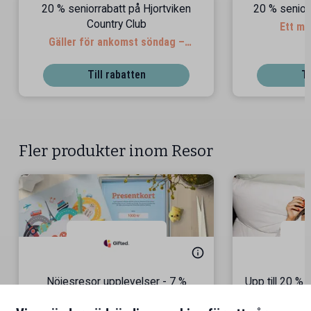
20 % seniorrabatt på Hjortviken
20 % senior
Country Club
Ett må
Gäller för ankomst söndag –
torsdag
Till rabatten
Ti
Fler produkter inom Resor
Nöjesresor upplevelser - 7 %
Upp till 20 %
seniorrabatt!