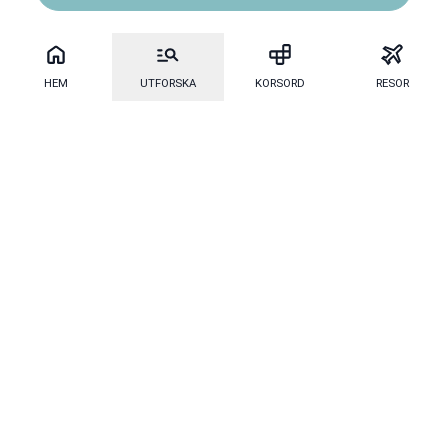
HEM
UTFORSKA
KORSORD
RESOR
Mecenat
·
Mecenat Alumni
·
Seniordays
Talang
·
TraineeGuiden