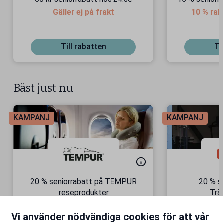
Gäller ej på frakt
10 % rab
p
Till rabatten
Ti
Bäst just nu
KAMPANJ
KAMPANJ
20 % seniorrabatt på TEMPUR
20 % s
reseprodukter
Trä
Semesterkomfort – vart du än
Gäller äve
Vi använder nödvändiga cookies för att vår
är!