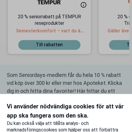
20 % seniorrabatt på TEMPUR
20 % s
reseprodukter
Trä
Semesterkomfort – vart du än
Gäller äve
är!
Till rabatten
Ti
Som Seniordays-medlem får du hela 10 % rabatt
vid köp över 300 kr eller mer hos Apoteket. Klicka
dig in och hitta dina favoriter! Här hittar du ett
brett utbud av hälso-och skönhetsprodukter från
Vi använder nödvändiga cookies för att vår
mängder av välkända varumärken.
app ska fungera som den ska.
Du kan också välja att tillåta analys- och
marknadsföringscookies som hjälper oss att förbättra