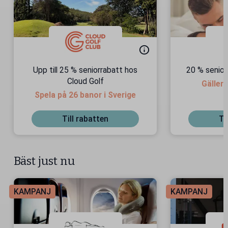
Upp till 25 % seniorrabatt hos
20 % senior
Cloud Golf
Gäller 
Spela på 26 banor i Sverige
Till rabatten
Ti
Bäst just nu
KAMPANJ
KAMPANJ