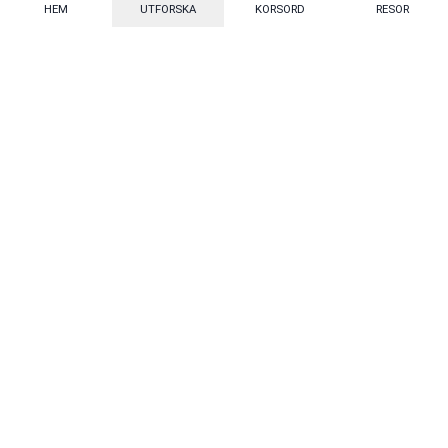
HEM
UTFORSKA
KORSORD
RESOR
Mecenat
·
Mecenat Alumni
·
Seniordays
Talang
·
TraineeGuiden