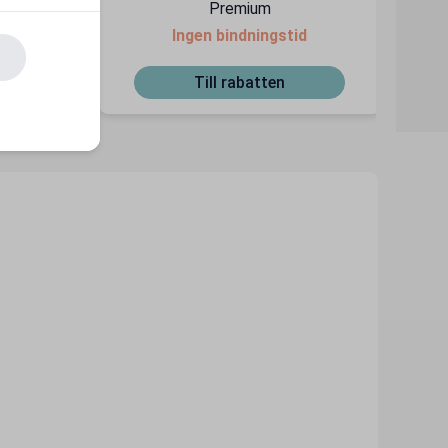
Premium
dsatta
Ingen bindningstid
Till rabatten