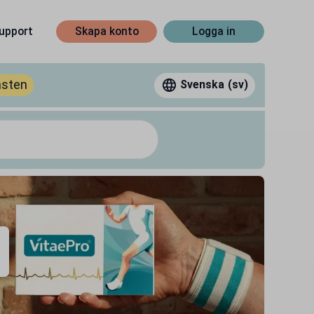
upport
Skapa konto
Logga in
nsten
Svenska
(sv)