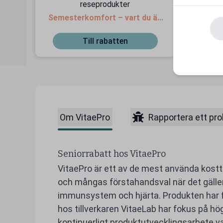
reseprodukter
Fri 
Semesterkomfort – vart du än
är!
Till rabatten
Om VitaePro
Rapportera ett pr
Seniorrabatt hos VitaePro
VitaePro är ett av de mest använda kostti
och mångas förstahandsval när det gäller
immunsystem och hjärta. Produkten har f
hos tillverkaren VitaeLab har fokus på hög
kontinuerligt produktutvecklingsarbete v