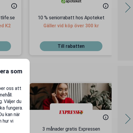
tlife.se
10 % seniorrabatt hos Apoteket
ed K2
Gäller vid köp över 300 kr
Till rabatten
gera som
per oss att
nehåll.
. Väljer du
ka fungera.
 Du kan när
 hur vi
os
3 månader gratis Expressen
F