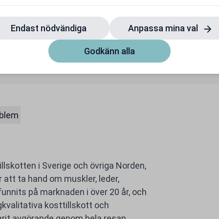
Träningspartner
frakt vid köp över 249 kr
Gäller även på redan ne
Endast nödvändiga
Anpassa mina val
priser
Till rabatten
Till rabatten
Godkänn alla
oblem
llskotten i Sverige och övriga Norden,
 att ta hand om muskler, leder,
unnits på marknaden i över 20 år, och
kvalitativa kosttillskott och
arit avgörande genom hela resan.