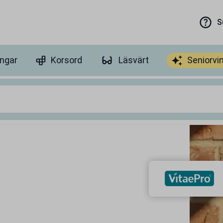
S
ingar
Korsord
Läsvärt
Seniorvi