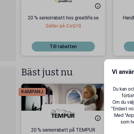
20 % seniorrabatt hos greatlife.se
Handl
Gäller på CoQ10
Till rabatten
Bäst just nu
Vi anvä
Du kan ock
KAMPANJ
KAMPAN
förbät
Om du välj
"Endast nö
Med "Anpas
som he
20 % seniorrabatt på TEMPUR
7 %