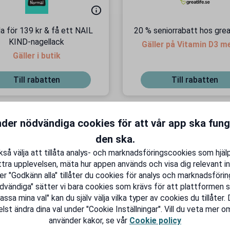
a för 139 kr & få ett NAIL
20 % seniorrabatt hos grea
KIND-nagellack
Gäller på Vitamin D3 m
Gäller i butik
Till rabatten
Till rabatten
nder nödvändiga cookies för att vår app ska fun
den ska.
så välja att tillåta analys- och marknadsföringscookies som hjäl
J
KAMPANJ
tra upplevelsen, mäta hur appen används och visa dig relevant in
er "Godkänn alla" tillåter du cookies för analys och marknadsföring
dvändiga" sätter vi bara cookies som krävs för att plattformen s
sa mina val" kan du själv välja vilka typer av cookies du tillåter.
lst ändra dina val under "Cookie Inställningar". Vill du veta mer om
använder kakor, se vår
Cookie policy
 seniorrabatt hos Bokus
20 % seniorrabatt h