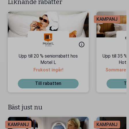
Liknande rabatter
KAMPANJ
Upp till 20 % seniorrabatt hos
Upp till 35 %
Motel L
Hote
Frukost ingår!
Sommarens 
b
Till rabatten
Ti
Bäst just nu
KAMPANJ
KAMPANJ