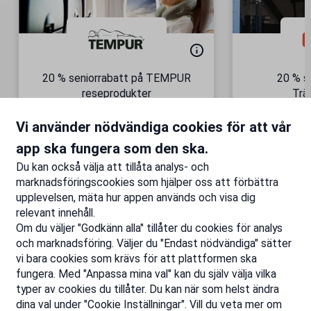
20 % seniorrabatt på TEMPUR
20 % s
reseprodukter
Trä
Semesterkomfort – vart du än
Gäller äve
Vi använder nödvändiga cookies för att vår
är!
Till rabatten
Ti
app ska fungera som den ska.
Du kan också välja att tillåta analys- och
marknadsföringscookies som hjälper oss att förbättra
upplevelsen, mäta hur appen används och visa dig
relevant innehåll.
Om du väljer "Godkänn alla" tillåter du cookies för analys
och marknadsföring. Väljer du "Endast nödvändiga" sätter
vi bara cookies som krävs för att plattformen ska
fungera. Med "Anpassa mina val" kan du själv välja vilka
typer av cookies du tillåter. Du kan när som helst ändra
dina val under "Cookie Inställningar". Vill du veta mer om