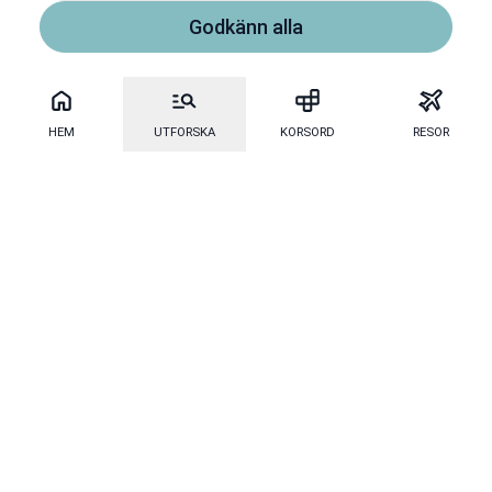
Godkänn alla
HEM
UTFORSKA
KORSORD
RESOR
Mecenat
·
Mecenat Alumni
·
Seniordays
Talang
·
TraineeGuiden