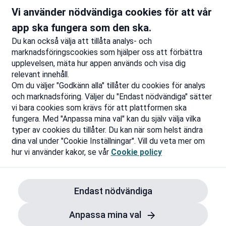
Semesterkomfort – vart du än
Gäller äve
Vi använder nödvändiga cookies för att vår
är!
Till rabatten
Ti
app ska fungera som den ska.
Du kan också välja att tillåta analys- och
marknadsföringscookies som hjälper oss att förbättra
upplevelsen, mäta hur appen används och visa dig
relevant innehåll.
Om du väljer "Godkänn alla" tillåter du cookies för analys
och marknadsföring. Väljer du "Endast nödvändiga" sätter
vi bara cookies som krävs för att plattformen ska
fungera. Med "Anpassa mina val" kan du själv välja vilka
typer av cookies du tillåter. Du kan när som helst ändra
dina val under "Cookie Inställningar". Vill du veta mer om
hur vi använder kakor, se vår
Cookie policy
Endast nödvändiga
Anpassa mina val