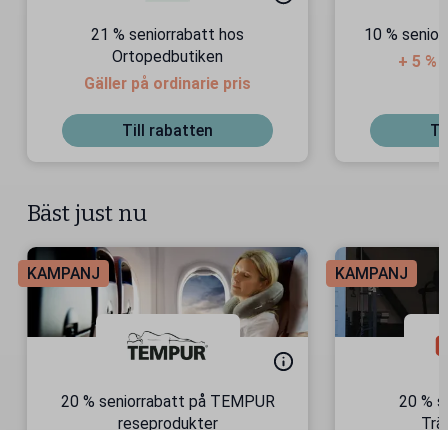
21 % seniorrabatt hos
10 % senio
Ortopedbutiken
+ 5 % 
Gäller på ordinarie pris
ou
Till rabatten
Ti
Bäst just nu
KAMPANJ
KAMPANJ
20 % seniorrabatt på TEMPUR
20 % s
reseprodukter
Trä