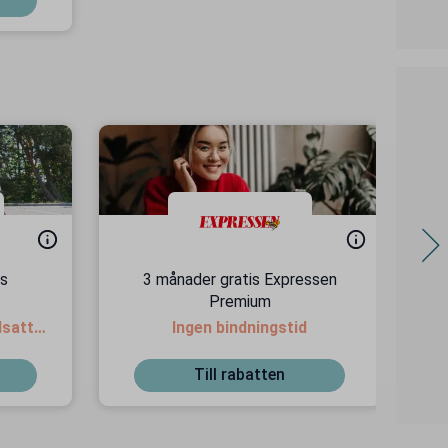
os
3 månader gratis Expressen
F
Premium
dsatta
Ingen bindningstid
Till rabatten