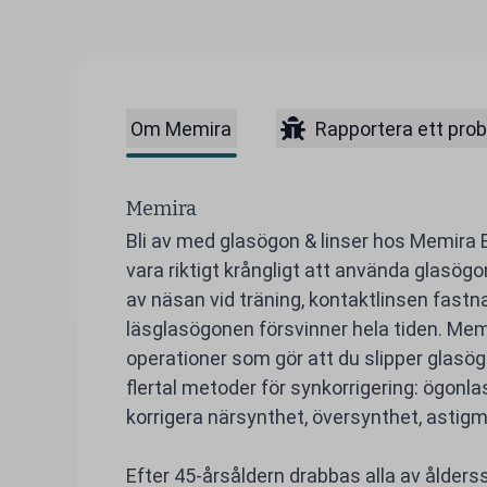
Om Memira
Rapportera ett pro
Memira
Bli av med glasögon & linser hos Memira 
vara riktigt krångligt att använda glasög
av näsan vid träning, kontaktlinsen fastnar
läsglasögonen försvinner hela tiden. Mem
operationer som gör att du slipper glasög
flertal metoder för synkorrigering: ögonla
korrigera närsynthet, översynthet, astig
Efter 45-årsåldern drabbas alla av ålder