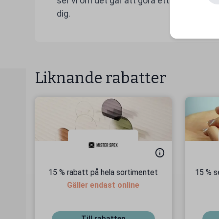
ser vi om det går att göra ett linsbyte och
dig.
Liknande rabatter
15 % rabatt på hela sortimentet
15 % s
Gäller endast online
Till rabatten