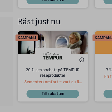
Bäst just nu
KAMPANJ
KAMPAN
20 % seniorrabatt på TEMPUR
7 %
reseprodukter
Fri 
Semesterkomfort – vart du än
är!
Till rabatten