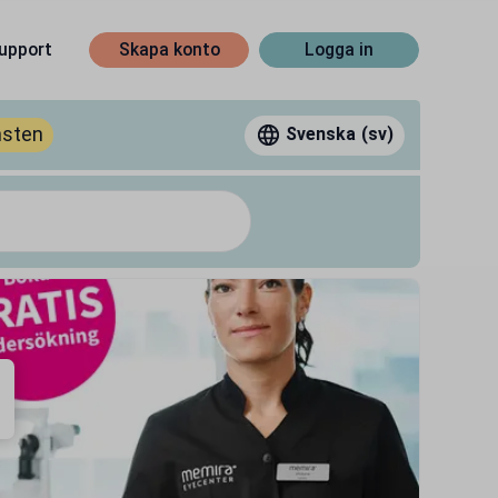
upport
Skapa konto
Logga in
nsten
Svenska
(sv)