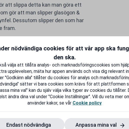
ör att slippa detta kan man göra ett
som gör att man slipper glasögon &
synfel. Dessutom slipper den som har
re fram.
yte?
nder nödvändiga cookies för att vår app ska fun
ett linsbyte. Dels Multifokala linser
den ska.
lera styrkor och ger dig god syn på både
så välja att tillåta analys- och marknadsföringscookies som hjäl
till att anpassa din syn efter dina
tra upplevelsen, mäta hur appen används och visa dig relevant in
er "Godkänn alla" tillåter du cookies för analys och marknadsföring
dvändiga" sätter vi bara cookies som krävs för att plattformen s
tyrka som ger dig god syn på antingen
sa mina val" kan du själv välja vilka typer av cookies du tillåter.
lst ändra dina val under "Cookie Inställningar". Vill du veta mer om
 att få bra syn på långt håll och
använder kakor, se vår
Cookie policy
ra på nära håll.
en av våra specialutbildade optiker, då
Endast nödvändiga
Anpassa mina val