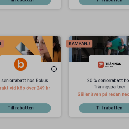
J
KAMPANJ
 seniorrabatt hos Bokus
20 % seniorrabatt h
Träningspartner
frakt vid köp över 249 kr
Gäller även på redan ne
priser
Till rabatten
Till rabatten