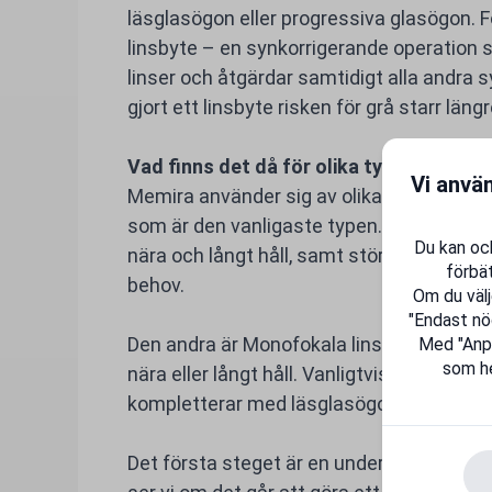
läsglasögon eller progressiva glasögon. F
linsbyte – en synkorrigerande operation 
linser och åtgärdar samtidigt alla andra 
gjort ett linsbyte risken för grå starr läng
Vad finns det då för olika typer av linsb
Vi anvä
Memira använder sig av olika linstyper vid 
som är den vanligaste typen. Linsen har f
Du kan ock
nära och långt håll, samt större möjlighet 
förbät
behov.
Om du välj
"Endast nö
Den andra är Monofokala linser, med en s
Med "Anpas
som he
nära eller långt håll. Vanligtvis väljer man
kompletterar med läsglasögon för att se b
Det första steget är en undersökning hos 