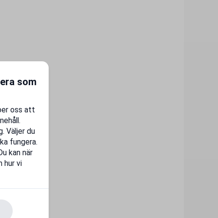
gera som
per oss att
nehåll.
. Väljer du
ka fungera.
 Du kan när
 hur vi