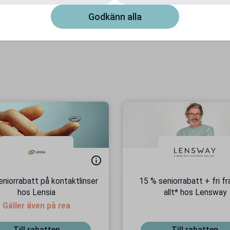
 i så fall vilken linstyp som hade passat
Godkänn alla
eniorrabatt på kontaktlinser
15 % seniorrabatt + fri fr
hos Lensia
allt* hos Lensway
Gäller även på rea
Till rabatten
Till rabatten