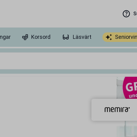
S
ingar
Korsord
Läsvärt
Seniorvi