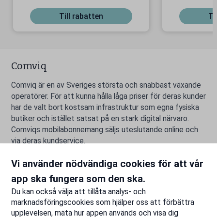
är!
Till rabatten
Ti
Comviq
Comviq är en av Sveriges största och snabbast växande
operatörer. För att kunna hålla låga priser för deras kunder
har de valt bort kostsam infrastruktur som egna fysiska
butiker och istället satsat på en stark digital närvaro.
Comviqs mobilabonnemang säljs uteslutande online och
via deras kundservice.
Vi använder nödvändiga cookies för att vår
app ska fungera som den ska.
Rapportera ett problem
Du kan också välja att tillåta analys- och
marknadsföringscookies som hjälper oss att förbättra
upplevelsen, mäta hur appen används och visa dig