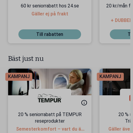
60 kr seniorrabatt hos 24.se
20 kr/mån fö
Gäller ej på frakt
+ DUBBEL 
Till rabatten
Ti
Bäst just nu
KAMPANJ
KAMPANJ
20 % seniorrabatt på TEMPUR
20 % s
reseprodukter
Trä
Semesterkomfort – vart du än
Gäller äve