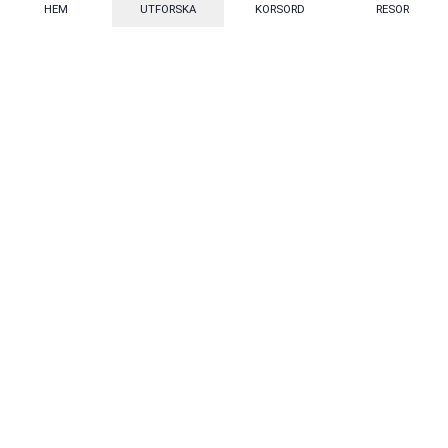
HEM
UTFORSKA
KORSORD
RESOR
Mecenat
·
Mecenat Alumni
·
Seniordays
Talang
·
TraineeGuiden