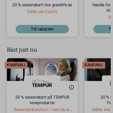
20 % seniorrabatt hos greatlife.se
Handla för 
KIN
Gäller på CoQ10
Gä
Till rabatten
Ti
Bäst just nu
KAMPANJ
KAMPANJ
20 % seniorrabatt på TEMPUR
20 % s
reseprodukter
Trä
Semesterkomfort – vart du än
Gäller äve