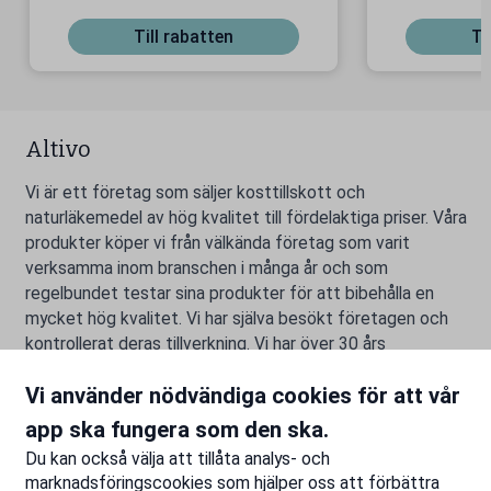
är!
Till rabatten
Ti
Altivo
Vi är ett företag som säljer kosttillskott och
naturläkemedel av hög kvalitet till fördelaktiga priser. Våra
produkter köper vi från välkända företag som varit
verksamma inom branschen i många år och som
regelbundet testar sina produkter för att bibehålla en
mycket hög kvalitet. Vi har själva besökt företagen och
kontrollerat deras tillverkning. Vi har över 30 års
erfarenhet inom kosttillskott och naturläkemedel.
Vi använder nödvändiga cookies för att vår
app ska fungera som den ska.
Rapportera ett problem
Du kan också välja att tillåta analys- och
marknadsföringscookies som hjälper oss att förbättra