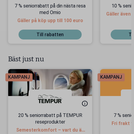
7 % seniorrabatt på din nästa resa
10 % senio
med Omio
Gäller även 
Gäller på köp upp till 100 euro
Till rabatten
Ti
Bäst just nu
KAMPANJ
KAMPANJ
20 % seniorrabatt på TEMPUR
7 % senio
reseprodukter
Fri frakt 
Semesterkomfort – vart du än