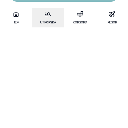
HEM
UTFORSKA
KORSORD
RESOR
Mecenat
·
Mecenat Alumni
·
Seniordays
Talang
·
TraineeGuiden