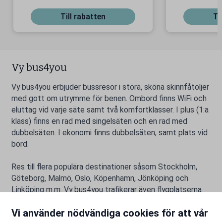
är!
Till rabatten
Ti
Vy bus4you
Vy bus4you erbjuder bussresor i stora, sköna skinnfåtöljer
med gott om utrymme för benen. Ombord finns WiFi och
eluttag vid varje säte samt två komfortklasser. I plus (1:a
klass) finns en rad med singelsäten och en rad med
dubbelsäten. I ekonomi finns dubbelsäten, samt plats vid
bord.
Res till flera populära destinationer såsom Stockholm,
Göteborg, Malmö, Oslo, Köpenhamn, Jönköping och
Linköping m.m. Vy bus4you trafikerar även flygplatserna
Arlanda, Landvetter och Köpenhamn Kastrup flygplats.
Vi använder nödvändiga cookies för att vår