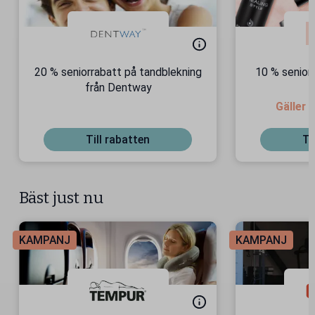
20 % seniorrabatt på tandblekning
10 % seniorr
från Dentway
Gäller 
Till rabatten
Ti
Bäst just nu
KAMPANJ
KAMPANJ