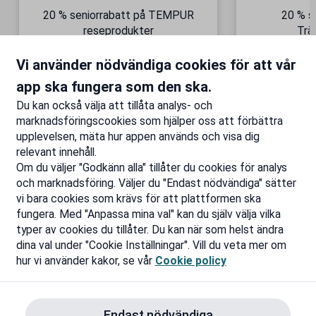
20 % seniorrabatt på TEMPUR
20 % s
reseprodukter
Trä
Semesterkomfort – vart du än
Gäller äve
Vi använder nödvändiga cookies för att vår
är!
Till rabatten
Ti
app ska fungera som den ska.
Du kan också välja att tillåta analys- och
marknadsföringscookies som hjälper oss att förbättra
upplevelsen, mäta hur appen används och visa dig
relevant innehåll.
Om du väljer "Godkänn alla" tillåter du cookies för analys
och marknadsföring. Väljer du "Endast nödvändiga" sätter
vi bara cookies som krävs för att plattformen ska
fungera. Med "Anpassa mina val" kan du själv välja vilka
typer av cookies du tillåter. Du kan när som helst ändra
dina val under "Cookie Inställningar". Vill du veta mer om
hur vi använder kakor, se vår
Cookie policy
Endast nödvändiga