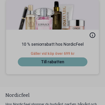
10 % seniorrabatt hos NordicFeel
Gäller vid köp över 699 kr
Till rabatten
Nordicfeel
Hos Nordicfeel shoppar du hudvård, parfym, hårvård och