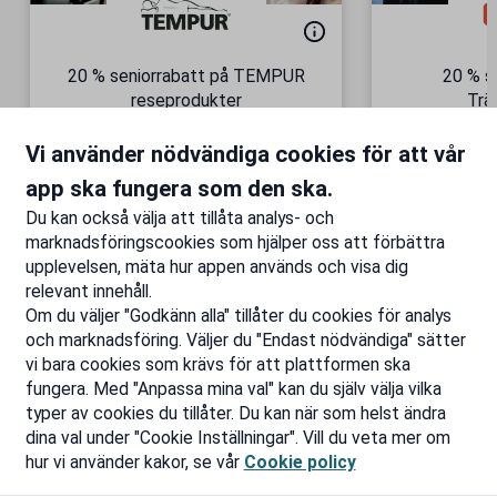
20 % seniorrabatt på TEMPUR
20 % s
reseprodukter
Trä
Semesterkomfort – vart du än
Gäller äve
Vi använder nödvändiga cookies för att vår
är!
Till rabatten
Ti
app ska fungera som den ska.
Du kan också välja att tillåta analys- och
marknadsföringscookies som hjälper oss att förbättra
upplevelsen, mäta hur appen används och visa dig
relevant innehåll.
Om du väljer "Godkänn alla" tillåter du cookies för analys
och marknadsföring. Väljer du "Endast nödvändiga" sätter
vi bara cookies som krävs för att plattformen ska
fungera. Med "Anpassa mina val" kan du själv välja vilka
typer av cookies du tillåter. Du kan när som helst ändra
dina val under "Cookie Inställningar". Vill du veta mer om
hur vi använder kakor, se vår
Cookie policy