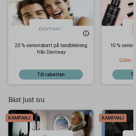
20 % seniorrabatt på tandblekning
10 % seniorr
från Dentway
Gäller 
Till rabatten
Ti
Bäst just nu
KAMPANJ
KAMPANJ