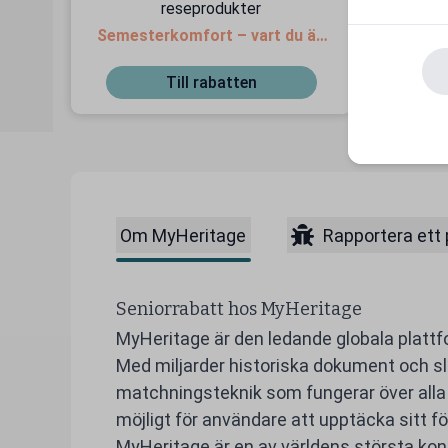
reseprodukter
Semesterkomfort – vart du än
Gälle
är!
Till rabatten
Om MyHeritage
Rapportera ett
Seniorrabatt hos MyHeritage
MyHeritage är den ledande globala plattfo
Med miljarder historiska dokument och sl
matchningsteknik som fungerar över alla 
möjligt för användare att upptäcka sitt fö
MyHeritage är en av världens största k