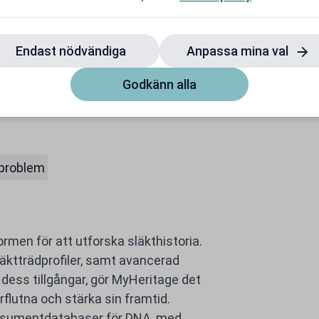
Träningspartner
Premium
r även på redan nedsatta
Ingen bindningstid
priser
Endast nödvändiga
Anpassa mina val
Till rabatten
Till rabatten
Godkänn alla
 problem
rmen för att utforska släkthistoria.
äktträdprofiler, samt avancerad
dess tillgångar, gör MyHeritage det
rflutna och stärka sin framtid.
onsumentdatabaser för DNA, med