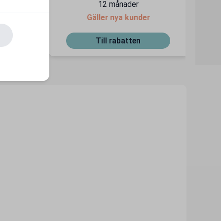
12 månader
Gäller nya kunder
Till rabatten