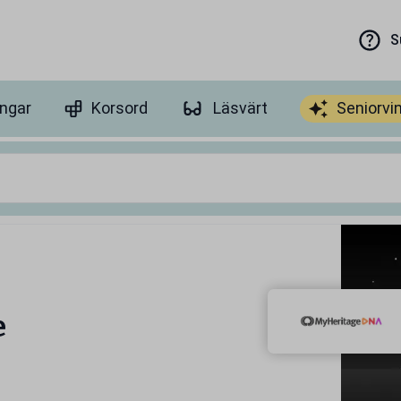
S
ingar
Korsord
Läsvärt
Seniorvi
e