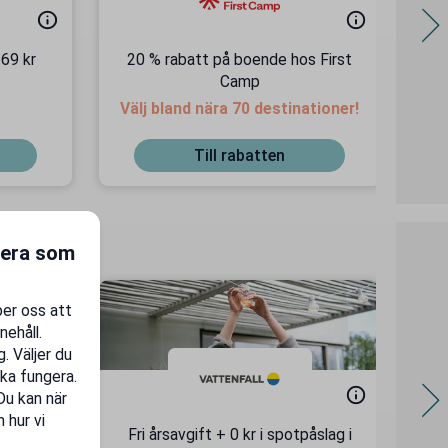
 69 kr
20 % rabatt på boende hos First
15
Camp
F
Välj bland nära 70 destinationer!
Till rabatten
gera som
per oss att
nehåll.
. Väljer du
ka fungera.
 Du kan när
 hur vi
ssen
Fri årsavgift + 0 kr i spotpåslag i