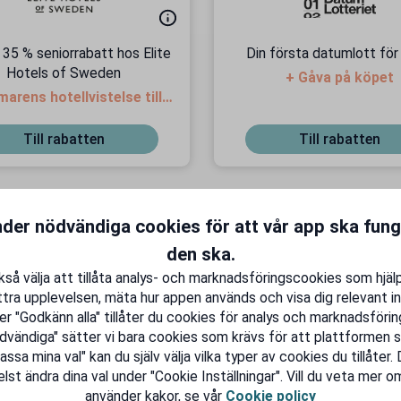
l 35 % seniorrabatt hos Elite
Din första datumlott för
Hotels of Sweden
+ Gåva på köpet
rens hotellvistelse till
bästa pris!
Till rabatten
Till rabatten
nder nödvändiga cookies för att vår app ska fun
den ska.
J
så välja att tillåta analys- och marknadsföringscookies som hjäl
tra upplevelsen, mäta hur appen används och visa dig relevant in
er "Godkänn alla" tillåter du cookies för analys och marknadsföring
dvändiga" sätter vi bara cookies som krävs för att plattformen s
sa mina val" kan du själv välja vilka typer av cookies du tillåter.
lst ändra dina val under "Cookie Inställningar". Vill du veta mer om
20 % seniorrabatt hos
3 månader gratis Expre
använder kakor, se vår
Cookie policy