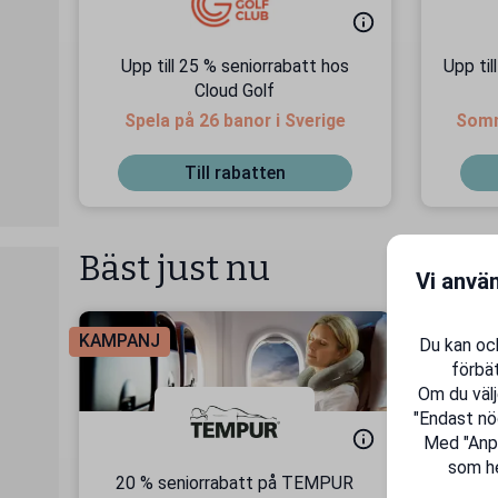
Upp till 25 % seniorrabatt hos
Upp til
Cloud Golf
Spela på 26 banor i Sverige
Somma
Till rabatten
Bäst just nu
Vi anvä
KAMPANJ
KAMPAN
Du kan ock
förbät
Om du välj
"Endast nö
Med "Anpas
som he
20 % seniorrabatt på TEMPUR