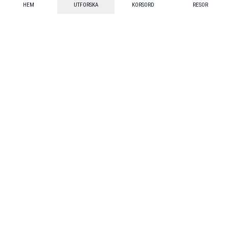
HEM
UTFORSKA
KORSORD
RESOR
Mecenat
·
Mecenat Alumni
·
Seniordays Talang
·
TraineeGuiden