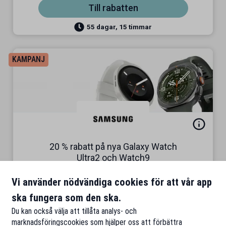
Till rabatten
55 dagar, 15 timmar
KAMPANJ
20 % rabatt på nya Galaxy Watch
Ultra2 och Watch9
Galaxy Buds på köpet
Vi använder nödvändiga cookies för att vår app
Till rabatten
ska fungera som den ska.
Du kan också välja att tillåta analys- och
15 timmar, 36 minuter
marknadsföringscookies som hjälper oss att förbättra