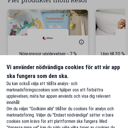
Fler produkter inom Resor
Nöjesresor upplevelser - 7 %
Upp till 20 %
seniorrabatt!
Vi använder nödvändiga cookies för att vår app
Fr
ska fungera som den ska.
Till rabatten
Ti
Du kan också välja att tillåta analys- och
marknadsföringscookies som hjälper oss att förbättra
upplevelsen, mäta hur appen används och visa dig relevant
innehåll.
Om du väljer "Godkänn alla" tillåter du cookies för analys och
marknadsföring. Väljer du "Endast nödvändiga" sätter vi bara
cookies som krävs för att plattformen ska fungera. Med
"Anpassa mina val" kan du själv välja vilka typer av cookies du