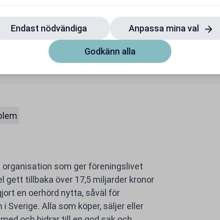
Träningspartner
Premium
r även på redan nedsatta
Ingen bindningstid
Endast nödvändiga
Anpassa mina val
priser
Till rabatten
Till rabatten
Godkänn alla
oblem
n organisation som ger föreningslivet
 gett tillbaka över 17,5 miljarder kronor
gjort en oerhörd nytta, såväl för
Sverige. Alla som köper, säljer eller
med och bidrar till en god sak och