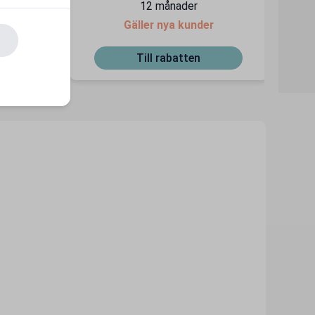
12 månader
Gäller nya kunder
Till rabatten