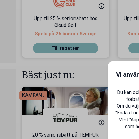
Upp till 25 % seniorrabatt hos
Upp til
Cloud Golf
Spela på 26 banor i Sverige
Somma
Till rabatten
Bäst just nu
Vi anvä
Du kan ock
KAMPANJ
KAMPAN
förbät
Om du välj
"Endast nö
Med "Anpas
som he
20 % seniorrabatt på TEMPUR