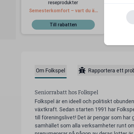
reseprodukter
Semesterkomfort – vart du än
Gälle
är!
Till rabatten
Om Folkspel
Rapportera ett pr
Seniorrabatt hos Folkspel
Folkspel är en ideell och politiskt obunde
växtkraft. Sedan starten 1991 har Folkspel
till föreningslivet! Det är pengar som har 
samhället som alla verksamheter runt om i 
prenumererar på någon av deras lotter är 