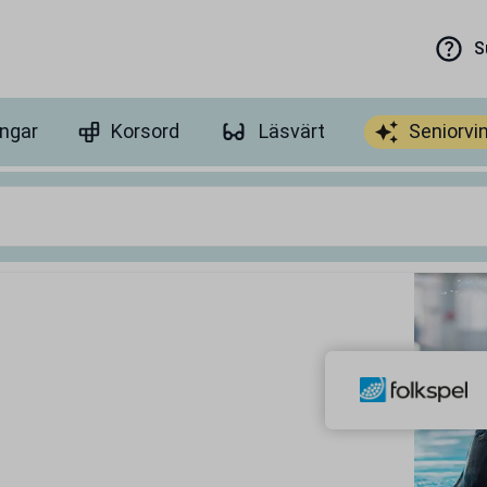
S
ingar
Korsord
Läsvärt
Seniorvi