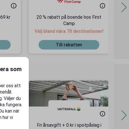
 69 kr
20 % rabatt på boende hos First
15
Camp
F
Välj bland nära 70 destinationer!
Till rabatten
gera som
per oss att
nehåll.
. Väljer du
ka fungera.
 Du kan när
 hur vi
ssen
Fri årsavgift + 0 kr i spotpåslag i