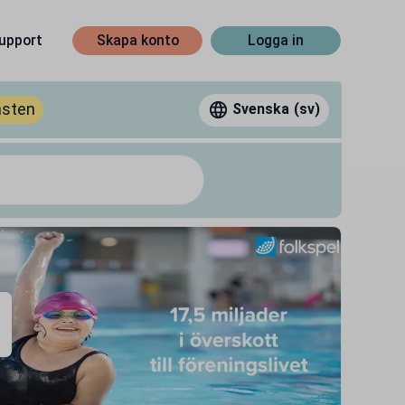
upport
Skapa konto
Logga in
nsten
Svenska
(sv)