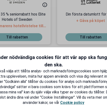
l 35 % seniorrabatt hos Elite
Din första datumlott för
Hotels of Sweden
+ Gåva på köpet
rens hotellvistelse till
bästa pris!
Till rabatten
Till rabatten
nder nödvändiga cookies för att vår app ska fun
den ska.
så välja att tillåta analys- och marknadsföringscookies som hjäl
J
tra upplevelsen, mäta hur appen används och visa dig relevant in
er "Godkänn alla" tillåter du cookies för analys och marknadsföring
dvändiga" sätter vi bara cookies som krävs för att plattformen s
sa mina val" kan du själv välja vilka typer av cookies du tillåter.
lst ändra dina val under "Cookie Inställningar". Vill du veta mer om
använder kakor, se vår
Cookie policy
20 % seniorrabatt hos
3 månader gratis Expre