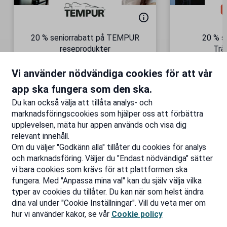
20 % seniorrabatt på TEMPUR
20 % s
reseprodukter
Trä
Semesterkomfort – vart du än
Gäller äve
Vi använder nödvändiga cookies för att vår
är!
Till rabatten
Ti
app ska fungera som den ska.
Du kan också välja att tillåta analys- och
marknadsföringscookies som hjälper oss att förbättra
upplevelsen, mäta hur appen används och visa dig
relevant innehåll.
Om du väljer "Godkänn alla" tillåter du cookies för analys
och marknadsföring. Väljer du "Endast nödvändiga" sätter
vi bara cookies som krävs för att plattformen ska
fungera. Med "Anpassa mina val" kan du själv välja vilka
typer av cookies du tillåter. Du kan när som helst ändra
dina val under "Cookie Inställningar". Vill du veta mer om
hur vi använder kakor, se vår
Cookie policy