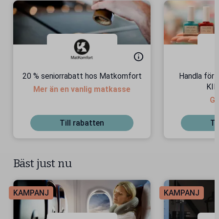
20 % seniorrabatt hos Matkomfort
Handla för 
KIN
Mer än en vanlig matkasse
Gä
Till rabatten
Ti
Bäst just nu
KAMPANJ
KAMPANJ