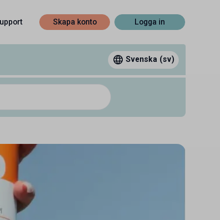
upport
Skapa konto
Logga in
Svenska
(sv)