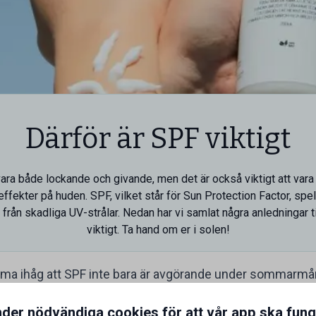
Därför är SPF viktigt
vara både lockande och givande, men det är också viktigt att v
effekter på huden. SPF, vilket står för Sun Protection Factor, spel
 från skadliga UV-strålar. Nedan har vi samlat några anledningar ti
viktigt. Ta hand om er i solen!
komma ihåg att SPF inte bara är avgörande under sommarmå
r kan vara skadliga året runt, även under molniga dagar. Så 
nder nödvändiga cookies för att vår app ska fun
tid, och applicera det generöst på exponerade områden av