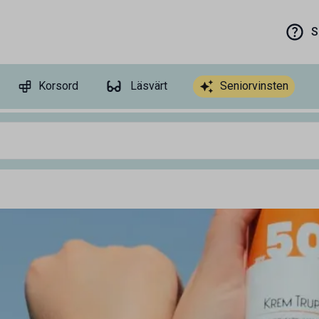
S
Korsord
Läsvärt
Seniorvinsten