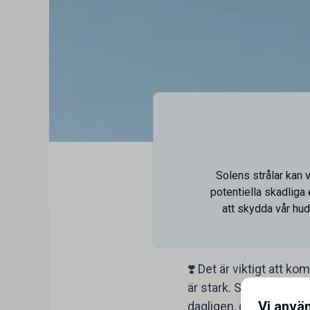
Solens strålar kan 
potentiella skadliga 
att skydda vår hud
❣️ Det är viktigt att 
är stark. Solens stråla
Vi anvä
dagligen, oavsett års