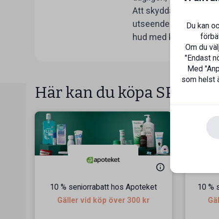
Att skydda din hud mot 
utseende på lång sikt.
Du kan oc
förbä
hud med kärlek och o
Om du välj
"Endast nö
Med "Anpa
som helst ä
Här kan du köpa SPF 💛
10 % seniorrabatt hos Apoteket
10 % s
Gäller vid köp över 300 kr
Gäl