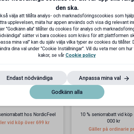
solens skadliga strålar är en viktig del av att upprätthål
den ska.
 Så glöm inte att inkludera SPF i din dagliga hudvårdsruti
kså välja att tillåta analys- och marknadsföringscookies som hjälp
ttra upplevelsen, mäta hur appen används och visa dig relevant inn
msorg!
er "Godkänn alla" tillåter du cookies för analys och marknadsföring
dvändiga" sätter vi bara cookies som krävs för att plattformen s
ssa mina val" kan du själv välja vilka typer av cookies du tillåter. 
ndra dina val under "Cookie Inställningar". Vill du veta mer om hur
kakor, se vår
Cookie policy
Endast nödvändiga
Anpassa mina val
Godkänn alla
eniorrabatt hos NordicFeel
10 % seniorrabatt vid köp
000 kr
ler vid köp över 699 kr
Gäller på ordinarie p