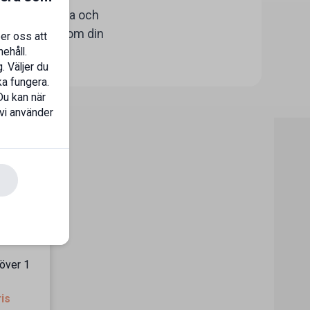
la hudens hälsa och
n och ta hand om din
er oss att
ehåll.
. Väljer du
ka fungera.
Du kan när
 vi använder
 över 1
ris