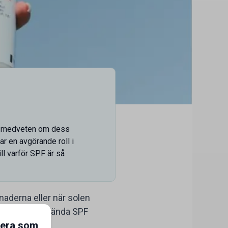
ara medveten om dess
ar en avgörande roll i
ll varför SPF är så
naderna eller när solen
se till att använda SPF
gera som
 kroppen.