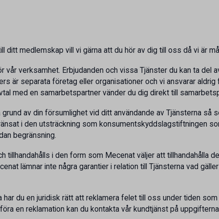
ll ditt medlemskap vill vi gärna att du hör av dig till oss då vi är
ör vår verksamhet. Erbjudanden och vissa Tjänster du kan ta del 
är separata företag eller organisationer och vi ansvarar aldrig f
avtal med en samarbetspartner vänder du dig direkt till samarbets
grund av din försumlighet vid ditt användande av Tjänsterna så som
ränsat i den utsträckning som konsumentskyddslagstiftningen som g
ådan begränsning.
tillhandahålls i den form som Mecenat väljer att tillhandahålla dem
at lämnar inte några garantier i relation till Tjänsterna vad gäller t
har du en juridisk rätt att reklamera felet till oss under tiden som
föra en reklamation kan du kontakta vår kundtjänst på uppgifterna 