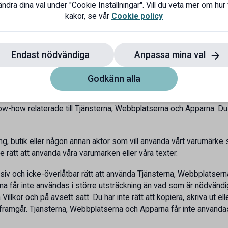
atserna eller Apparna, inklusive Tjänsterna, på något sätt som är o
ndra dina val under "Cookie Inställningar". Vill du veta mer om hur
llgång till Tjänsterna som inte tillhandahålls dig, till exempel om du i
kakor, se vår
Cookie policy
 dig från fortsatt användning av ditt medlemskonto om vi misstänk
sätt bryter mot Villkoren. Skulle missbruket ha lett till kostnade
 ses som en underlåtenhet från vår sida att tillhandahålla Tjänste
Endast nödvändiga
Anpassa mina val
Godkänn alla
-how relaterade till Tjänsterna, Webbplatserna och Apparna. Du för
g, butik eller någon annan aktör som vill använda vårt varumärke så 
e rätt att använda våra varumärken eller våra texter.
iv och icke-överlåtbar rätt att använda Tjänsterna, Webbplatserna
a får inte användas i större utsträckning än vad som är nödvändig
llkor och på avsett sätt. Du har inte rätt att kopiera, skriva ut e
n framgår. Tjänsterna, Webbplatserna och Apparna får inte använda