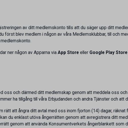
gistreringen av ditt medlemskonto tills att du säger upp ditt me
u först blev medlem i någon av våra Medlemsklubbar, till och med 
tt medlemskonto.
ddar ner någon av Apparna via
App Store
eller
Google Play Store
med oss och därmed ditt medlemskap genom att meddela oss och 
ommer ha tillgång till våra Erbjudanden och andra Tjänster och att 
 rätt att ångra ditt avtal med oss inom fjorton (14) dagar, räknat
kan du enklast utöva ångerrätten genom att avregistrera ditt medlem
ngerrätt genom att använda Konsumentverkets ångerblankett som du