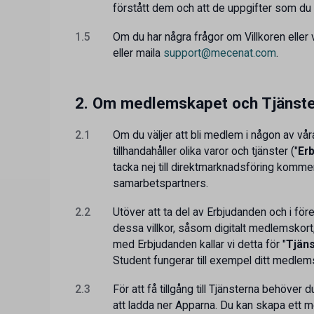
förstått dem och att de uppgifter som du 
1.5
Om du har några frågor om Villkoren eller
eller maila
support@mecenat.com
.
2. Om medlemskapet och Tjänst
2.1
Om du väljer att bli medlem i någon av v
tillhandahåller olika varor och tjänster ("
Er
tacka nej till direktmarknadsföring kommer
samarbetspartners.
2.2
Utöver att ta del av Erbjudanden och i fö
dessa villkor, såsom digitalt medlemskort, 
med Erbjudanden kallar vi detta för "
Tjäns
Student fungerar till exempel ditt medlem
2.3
För att få tillgång till Tjänsterna behöve
att ladda ner Apparna. Du kan skapa ett