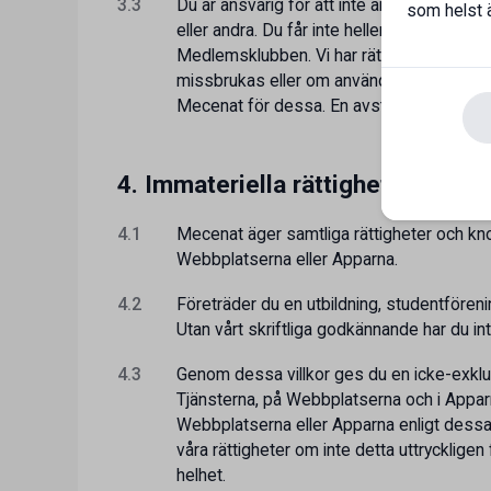
3.3
Du är ansvarig för att inte använda Webbpl
som helst ä
eller andra. Du får inte heller försöka få ti
Medlemsklubben. Vi har rätt att stänga av
missbrukas eller om användningen på annat 
Mecenat för dessa. En avstängning ska inte
4. Immateriella rättigheter
4.1
Mecenat äger samtliga rättigheter och know
Webbplatserna eller Apparna.
4.2
Företräder du en utbildning, studentförenin
Utan vårt skriftliga godkännande har du int
4.3
Genom dessa villkor ges du en icke-exklus
Tjänsterna, på Webbplatserna och i Apparn
Webbplatserna eller Apparna enligt dessa Vi
våra rättigheter om inte detta uttrycklige
helhet.