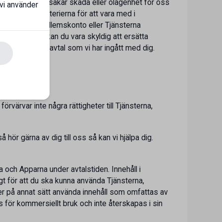
lagligt eller orsakar skada eller olägenhet för oss
 vi använder
nte uppfyller kriterierna för att vara med i
er att ditt medlemskonto eller Tjänsterna
r för Mecenat kan du vara skyldig att ersätta
rna enligt det avtal som vi har ingått med dig.
värvar inte några rättigheter till Tjänsterna,
hör gärna av dig till oss så kan vi hjälpa dig.
 och Apparna under avtalstiden. Innehåll i
t för att du ska kunna använda Tjänsterna,
ller på annat sätt använda innehåll som omfattas av
s för kommersiellt bruk och inte återskapas i sin