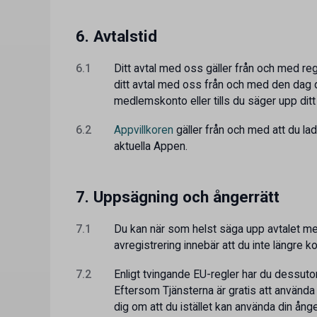
6. Avtalstid
6.1
Ditt avtal med oss gäller från och med re
ditt avtal med oss från och med den dag d
medlemskonto eller tills du säger upp di
6.2
Appvillkoren
gäller från och med att du la
aktuella Appen.
7. Uppsägning och ångerrätt
7.1
Du kan när som helst säga upp avtalet 
avregistrering innebär att du inte längre k
7.2
Enligt tvingande EU-regler har du dessutom
Eftersom Tjänsterna är gratis att använda 
dig om att du istället kan använda din å