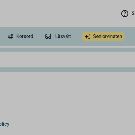
S
Korsord
Läsvärt
Seniorvinsten
licy