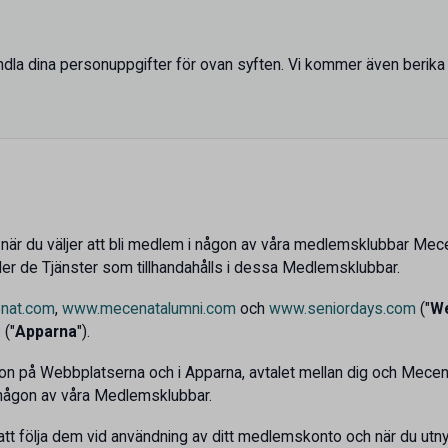
dla dina personuppgifter för ovan syften. Vi kommer även berika d
er när du väljer att bli medlem i någon av våra medlemsklubbar M
der de Tjänster som tillhandahålls i dessa Medlemsklubbar.
nat.com
,
www.mecenatalumni.com
och
www.seniordays.com
("
We
("
Apparna
").
ion på Webbplatserna och i Apparna, avtalet mellan dig och Mecen
 i någon av våra Medlemsklubbar.
tt följa dem vid användning av ditt medlemskonto och när du utnyt