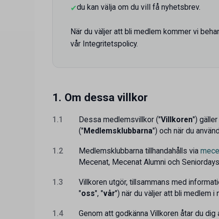
du kan välja om du vill få nyhetsbrev.
✔
När du väljer att bli medlem kommer vi behan
vår Integritetspolicy.
1. Om dessa villkor
1.1
Dessa medlemsvillkor ("
Villkoren
") gäll
("
Medlemsklubbarna
") och när du använ
1.2
Medlemsklubbarna tillhandahålls via
mece
Mecenat, Mecenat Alumni och Seniordays 
1.3
Villkoren utgör, tillsammans med informat
"
oss
", "
vår
") när du väljer att bli medlem
1.4
Genom att godkänna Villkoren åtar du dig a