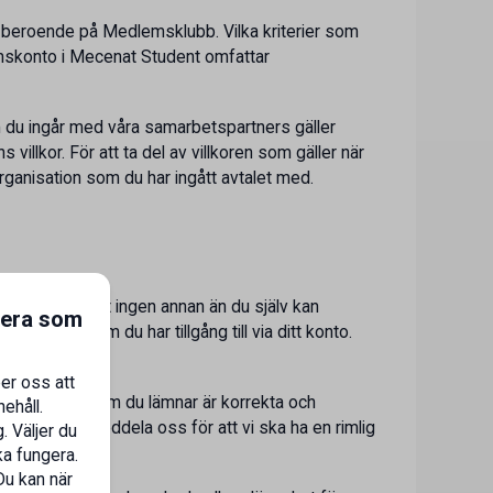
t beroende på Medlemsklubb. Vilka kriterier som
mskonto i Mecenat Student omfattar
m du ingår med våra samarbetspartners gäller
llkor. För att ta del av villkoren som gäller när
rganisation som du har ingått avtalet med.
 att se till att ingen annan än du själv kan
gera som
Tjänster som du har tillgång till via ditt konto.
 medlem.
er oss att
de uppgifter som du lämnar är korrekta och
ehåll.
att genast meddela oss för att vi ska ha en rimlig
. Väljer du
ka fungera.
Du kan när