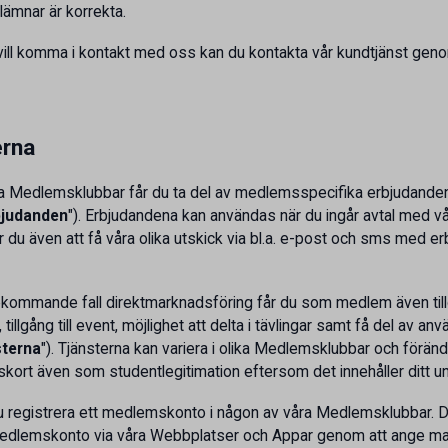
lämnar är korrekta.
 vill komma i kontakt med oss kan du kontakta vår kundtjänst genom
erna
åra Medlemsklubbar får du ta del av medlemsspecifika erbjudande
bjudanden
"). Erbjudandena kan användas när du ingår avtal med vå
 du även att få våra olika utskick via bl.a. e-post och sms med e
rekommande fall direktmarknadsföring får du som medlem även till
tillgång till event, möjlighet att delta i tävlingar samt få del av
terna
"). Tjänsterna kan variera i olika Medlemsklubbar och förän
skort även som studentlegitimation eftersom det innehåller ditt 
r du registrera ett medlemskonto i någon av våra Medlemsklubbar. 
 medlemskonto via våra Webbplatser och Appar genom att ange ma