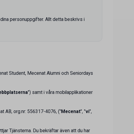
ina personuppgifter. Allt detta beskrivs i
ecenat Student, Mecenat Alumni och Seniordays
bbplatserna
") samt i våra mobilapplikationer
at AB, org.nr: 556317-4076, ("
Mecenat
", "
vi
",
tjar Tjänsterna. Du bekräftar även att du har