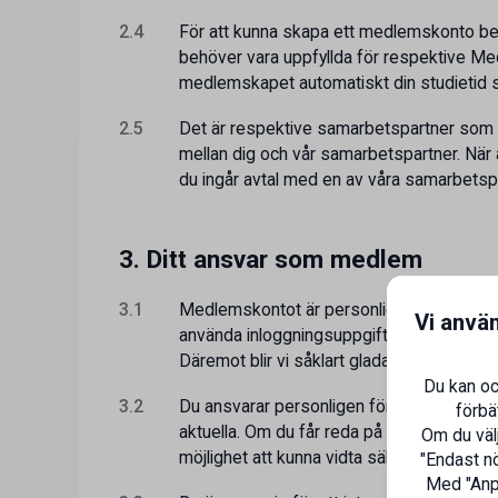
2.4
För att kunna skapa ett medlemskonto beh
behöver vara uppfyllda för respektive M
medlemskapet automatiskt din studietid 
2.5
Det är respektive samarbetspartner som an
mellan dig och vår samarbetspartner. När a
du ingår avtal med en av våra samarbetspa
3. Ditt ansvar som medlem
3.1
Medlemskontot är personligt och får inte öv
Vi anvä
använda inloggningsuppgifterna och ditt med
Däremot blir vi såklart glada om du vill t
Du kan oc
3.2
Du ansvarar personligen för all användnin
förbä
aktuella. Om du får reda på eller misstän
Om du välj
möjlighet att kunna vidta säkerhetsåtgärde
"Endast nö
Med "Anpa