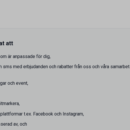
t att
som är anpassade för dig,
h sms med erbjudanden och rabatter från oss och våra samarbetspar
ngar och event,
itmarkera,
plattformar t.ex. Facebook och Instagram,
sserad av, och