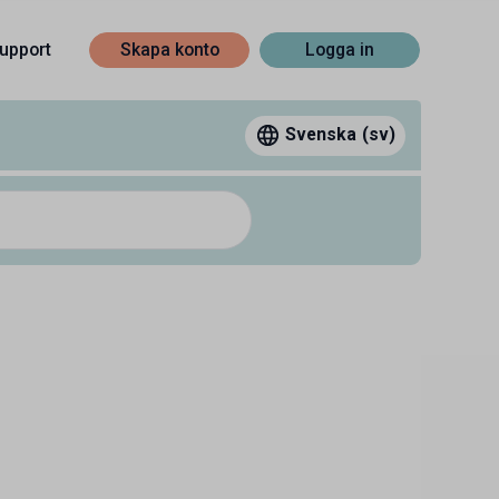
upport
Skapa konto
Logga in
Svenska
(sv)