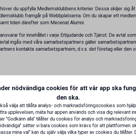
över du uppfylla Medlemsklubbens kriterier. Dessa skiljer sig å
edlemsklubb framgår på Webbplatserna. Om du skapar ett medle
samt tiden därefter som Mecenat Alumni.
svarar för innehållet i varje Erbjudande och Tjänst. De avtal so
vtal ingås med våra samarbetspartners gäller samarbetspartnerns vi
rtners kontakta samarbetspartnern, d.v.s. det företag eller den o
erlåtas eller nyttjas av någon annan än dig personligen. Du åtar dig
nder nödvändiga cookies för att vår app ska fun
lemskort. Du får inte låta någon annan ta del av Erbjudanden eller 
den ska.
ipsa om våra medlemskap och Tjänster till en vän som själv kan bli
kså välja att tillåta analys- och marknadsföringscookies som hjälp
g av Tjänsterna som sker under ditt medlemskonto, inklusive att 
ttra upplevelsen, mäta hur appen används och visa dig relevant inn
ker att ditt medlemskonto används av någon obehörig är du skyldig 
er "Godkänn alla" tillåter du cookies för analys och marknadsföring
r.
dvändiga" sätter vi bara cookies som krävs för att plattformen s
ssa mina val" kan du själv välja vilka typer av cookies du tillåter. 