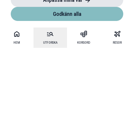
Godkänn alla
HEM
UTFORSKA
KORSORD
RESOR
Mecenat
·
Mecenat Alumni
·
Seniordays Talang
·
TraineeGuiden