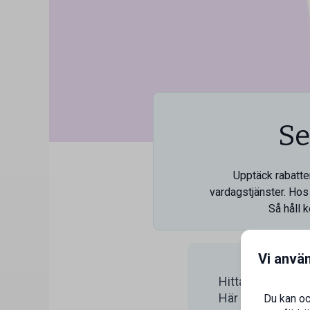
Se
Upptäck rabatter
vardagstjänster. Hos 
Så håll 
Vi anvä
Hitta rabatter nä
Här hittar du rab
Du kan oc