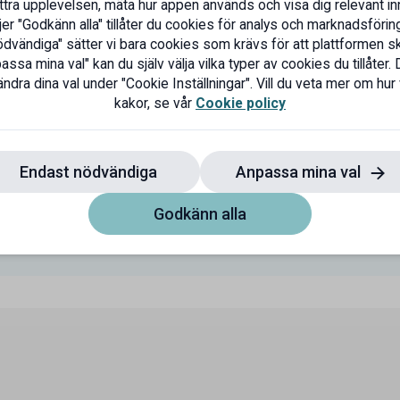
ttra upplevelsen, mäta hur appen används och visa dig relevant inn
a nya favoritställen eller spara lite extra när du handlar - 
er "Godkänn alla" tillåter du cookies för analys och marknadsföring
days finns rabatter inom allt från mat, shopping, träning, 
dvändiga" sätter vi bara cookies som krävs för att plattformen s
om vill sätta guldkant på vardagen och samtidigt hålla kol
ssa mina val" kan du själv välja vilka typer av cookies du tillåter. 
ndra dina val under "Cookie Inställningar". Vill du veta mer om hur
kakor, se vår
Cookie policy
ardagen
l resa, shoppa, äta gott eller hitta smarta seniorerbjudan
er att upptäcka. Med Seniordays får du som är 55+ tillgång t
Endast nödvändiga
Anpassa mina val
 populära varumärken och lokala företag – helt kostnadsfr
en och på
Seniordays.com
hittar du alla seniorrabatter so
Godkänn alla
 få ut mer av livet nära Västerås.