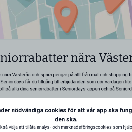
niorrabatter nära Väste
 nära Västerås och spara pengar på allt från mat och shopping til
Seniordays får du tillgång till erbjudanden som gör vardagen lite 
koll på alla dina seniorrabatter i Seniordays-appen och på Senior
nder nödvändiga cookies för att vår app ska fun
den ska.
ra dig
atter hos lokala företag nära Västerås. Smidigt när du vill
kså välja att tillåta analys- och marknadsföringscookies som hjälp