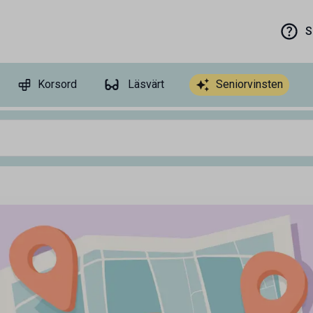
S
Korsord
Läsvärt
Seniorvinsten