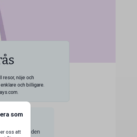
rås
l resor, nöje och
enklare och billigare.
days.com.
gera som
 hitta erbjudanden
er oss att