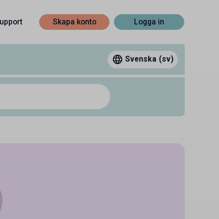
upport
Skapa konto
Logga in
Svenska
(sv)