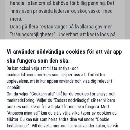
handla i stan om så behövs för billig penning. Det
finns även prisvärda lädervaror, skor, väskor med
mera.
Dans på flera restauranger på kvällarna gav mer
”träningsmöjligheter”. Underbart att kasta loss på
dem lurviga.
Vår resa gick på ca 7500kr/person med flyg, hotell,
Vi använder nödvändiga cookies för att vår app
frukost, mat på flyget och transfer. Och det var det
ska fungera som den ska.
värt mitt i oktobermörker.
Du kan också välja att tillåta analys- och
marknadsföringscookies som hjälper oss att förbättra
upplevelsen, mäta hur appen används och visa dig relevant
innehåll.
Om du väljer "Godkänn alla" tillåter du cookies för analys och
marknadsföring. Väljer du "Endast nödvändiga" sätter vi bara
cookies som krävs för att plattformen ska fungera. Med
"Anpassa mina val" kan du själv välja vilka typer av cookies du
tillåter. Du kan när som helst ändra dina val under "Cookie
Inställningar". Vill du veta mer om hur vi använder kakor, se vår