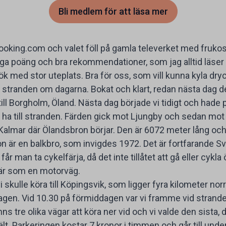
Bli medlem för att läsa mer
ooking.com och valet föll på gamla televerket med frukos
ga poäng och bra rekommendationer, som jag alltid läser oc
med stor uteplats. Bra för oss, som vill kunna kyla dryck
 stranden om dagarna. Bokat och klart, redan nästa dag d
 till Borgholm, Öland. Nästa dag började vi tidigt och had
e ha till stranden. Färden gick mot Ljungby och sedan mo
almar där Ölandsbron börjar. Den är 6072 meter lång oc
ron är en balkbro, som invigdes 1972. Det är fortfarande S
 får man ta cykelfärja, då det inte tillåtet att gå eller cykla
t är som en motorväg.
i skulle köra till Köpingsvik, som ligger fyra kilometer no
gen. Vid 10.30 på förmiddagen var vi framme vid stranden
nns tre olika vägar att köra ner vid och vi valde den sista, 
 tält. Parkeringen kostar 7 kronor i timmen och går till unde