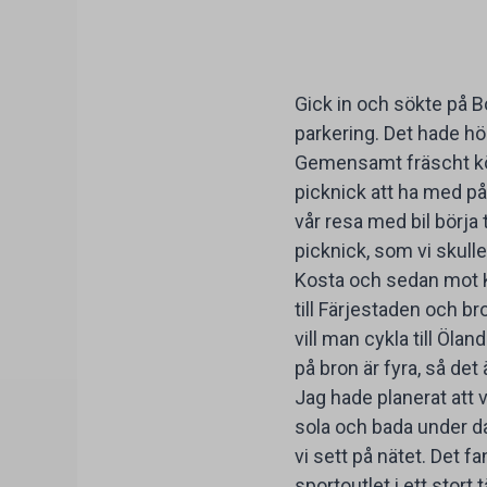
Gick in och sökte på B
parkering. Det hade hö
Gemensamt fräscht kök 
picknick att ha med på
vår resa med bil börja
picknick, som vi skull
Kosta och sedan mot K
till Färjestaden och b
vill man cykla till Öland
på bron är fyra, så de
Jag hade planerat att v
sola och bada under da
vi sett på nätet. Det fa
sportoutlet i ett stort