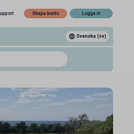
upport
Skapa konto
Logga in
Svenska
(sv)