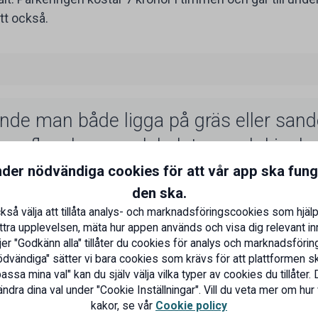
tt också.
nde man både ligga på gräs eller san
nns flera bryggor, lekplatser och kiosker
ingar låg runt om, vattnet är långgrun
nder nödvändiga cookies för att vår app ska fun
den ska.
med fin botten. Vädret var perfekt omk
kså välja att tillåta analys- och marknadsföringscookies som hjälp
r med skön bris, tiden gick fort med pi
ttra upplevelsen, mäta hur appen används och visa dig relevant inn
er "Godkänn alla" tillåter du cookies för analys och marknadsföring
och bad.
dvändiga" sätter vi bara cookies som krävs för att plattformen s
ssa mina val" kan du själv välja vilka typer av cookies du tillåter. 
ndra dina val under "Cookie Inställningar". Vill du veta mer om hur
kakor, se vår
Cookie policy