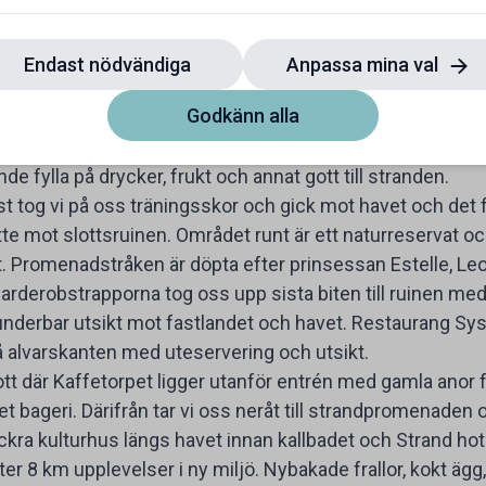
i in på gamla televerket i centrala Borgholm. Allting var p
 med bättre. Stort rum med öppningsbara fönster, tv och 
Endast nödvändiga
Anpassa mina val
sig uteplats, fritt att sätta på kaffe när vi ville och skål 
Godkänn alla
ppan, där vi kunde lägga våra frysklossar till nästa dag. Cen
uranger ligger runt omkring och butiker på bilfria gator. 
nde fylla på drycker, frukt och annat gott till stranden.
t tog vi på oss träningsskor och gick mot havet och det 
te mot slottsruinen. Området runt är ett naturreservat o
t. Promenadstråken är döpta efter prinsessan Estelle, Le
arderobstrapporna tog oss upp sista biten till ruinen med 
nderbar utsikt mot fastlandet och havet. Restaurang Sys
å alvarskanten med uteservering och utsikt.
ott där Kaffetorpet ligger utanför entrén med gamla anor 
 bageri. Därifrån tar vi oss neråt till strandpromenaden oc
kra kulturhus längs havet innan kallbadet och Strand hote
r 8 km upplevelser i ny miljö. Nybakade frallor, kokt ägg