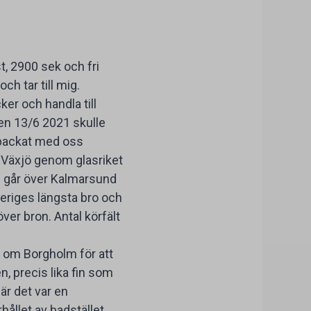
t, 2900 sek och fri
h tar till mig.
er och handla till
en 13/6 2021 skulle
e packat med oss
t Växjö genom glasriket
h går över Kalmarsund
veriges längsta bro och
 över bron. Antal körfält
rr om Borgholm för att
, precis lika fin som
där det var en
rhållet av badstället