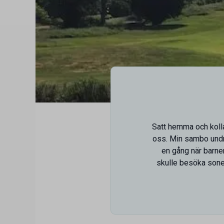
Satt hemma och koll
oss. Min sambo undrad
en gång när barne
skulle besöka sonen