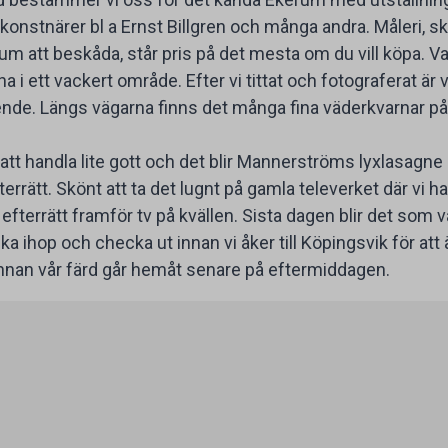
 konstnärer bl a Ernst Billgren och många andra. Måleri, s
 rum att beskåda, står pris på det mesta om du vill köpa. V
 i ett vackert område. Efter vi tittat och fotograferat är
 boende. Längs vägarna finns det många fina väderkvarnar 
att handla lite gott och det blir Mannerströms lyxlasag
fterrätt. Skönt att ta det lugnt på gamla televerket där vi h
 efterrätt framför tv på kvällen. Sista dagen blir det som
 ihop och checka ut innan vi åker till Köpingsvik för att 
nnan vår färd går hemåt senare på eftermiddagen.