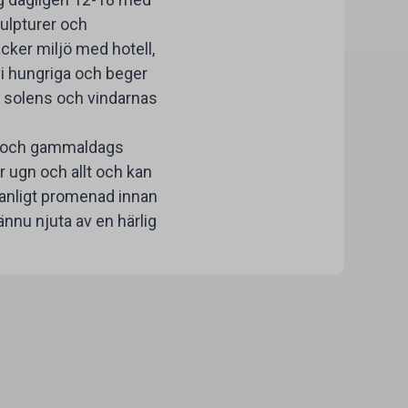
kulpturer och
acker miljö med hotell,
 vi hungriga och beger
på solens och vindarnas
ne och gammaldags
ar ugn och allt och kan
 vanligt promenad innan
ännu njuta av en härlig