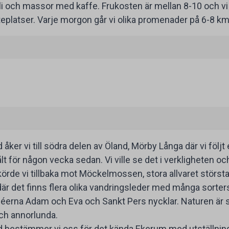
li och massor med kaffe. Frukosten är mellan 8-10 och vi
uteplatser. Varje morgon går vi olika promenader på 6-8 km
 åker vi till södra delen av Öland, Mörby Långa där vi följ
sålt för någon vecka sedan. Vi ville se det i verkligheten 
 körde vi tillbaka mot Möckelmossen, stora allvaret största
r det finns flera olika vandringsleder med många sorters få
éerna Adam och Eva och Sankt Pers nycklar. Naturen är s
och annorlunda.
ad bestämmer vi oss för det kända Ekerum med utställni