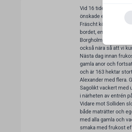
Vid 16 tiden checkade v
önskade eller till och
Fräscht kök och stor my
bordet, en frys vid tra
Borgholm. Mysiga resta
också nära så att vi ku
Nästa dag innan frukos
gamla anor och fortsat
och är 163 hektar stor
Alexander med flera. G
Sagolikt vackert med u
i närheten av entrén p
Vidare mot Solliden sl
både maträtter och eget
med alla gamla och vac
smaka med frukost efte