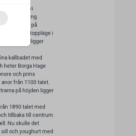
recis så bra vi
skön dubbelsäng.
inslaget godis på
tralt och ett toppläge i
Ica och Coop ligger
fina kallbadet med
ch heter Borga Hage
onore och prins
anor från 1100 talet.
trarna på höjden ligger
från 1890 talet med
h tillbaka till centrum
ll. Nu skulle det
, sill och youghurt med