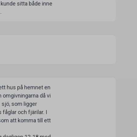
 kunde sitta både inne
.
t ett hus på hemnet en
och omgivningarna då vi
 sjö, som ligger
glar och fjärilar. I
om att komma till ett
ng dagligen 12-18 med