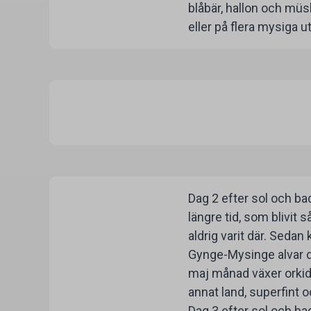
blåbär, hallon och müs
eller på flera mysiga 
Dag 2 efter sol och bad
längre tid, som blivit 
aldrig varit där. Sedan
Gynge-Mysinge alvar dä
maj månad växer orkid
annat land, superfint 
Dag 3 efter sol och b