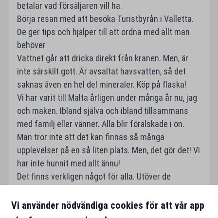
betalar vad försäljaren vill ha.
Börja resan med att besöka Turistbyrån i Valletta.
De ger tips och hjälper till att ordna med allt man
behöver
Vattnet går att dricka direkt från kranen. Men, är
inte särskilt gott. Är avsaltat havsvatten, så det
saknas även en hel del mineraler. Köp på flaska!
Vi har varit till Malta årligen under många år nu, jag
och maken. Ibland själva och ibland tillsammans
med familj eller vänner. Alla blir förälskade i ön.
Man tror inte att det kan finnas så många
upplevelser på en så liten plats. Men, det gör det! Vi
har inte hunnit med allt ännu!
Det finns verkligen något för alla. Utöver de
utflykter jag beskrivit ovan så finns det
Flamingoparker, tonfiskmuseum, flygplansmuseum
Vi använder nödvändiga cookies för att vår app
m.m.... Dit ska vi ta oss nästa år!