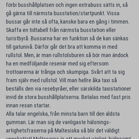
förbi busshållplatsen och ingen extrabuss sätts in, så
gå gärna till närmsta busstation/startpunkt. Vissa
bussar går inte så ofta, kanske bara en gång i timmen.
Skaffa en tidtabell från närmsta busstation eller
turistbyrå. Bussarna har en funktion så de kan sänkas
till gatunivå. Därför går det bra att komma in med
rullstol. Men, är man rullstolsburen så bör man ändock
ha en medföljande resenär med sig eftersom
trottoarerna är trånga och skumpiga. Svårt att ta sig
fram själv med rullstol. Vill man hellre åka taxi så
beställs den via resebyråer, eller särskilda taxistationer
invid de stora busshållplatserna. Betalas med fast pris
innan resan startar.
Alla talar engelska, från minsta barn till den äldsta
gumman. Lär man sig de vanligaste hälsnings-
artighetsfraserna på Maltesiska så blir det väldigt
uppskattat! Malteserna är ett mycket vänligt, hjälpsamt