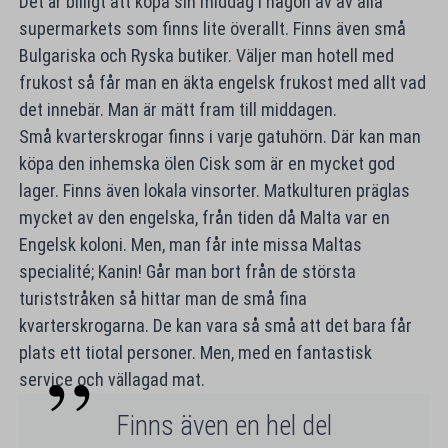
Det är billigt att köpa sin middag i någon av av alla
supermarkets som finns lite överallt. Finns även små
Bulgariska och Ryska butiker. Väljer man hotell med
frukost så får man en äkta engelsk frukost med allt vad
det innebär. Man är mätt fram till middagen.
Små kvarterskrogar finns i varje gatuhörn. Där kan man
köpa den inhemska ölen Cisk som är en mycket god
lager. Finns även lokala vinsorter. Matkulturen präglas
mycket av den engelska, från tiden då Malta var en
Engelsk koloni. Men, man får inte missa Maltas
specialité; Kanin! Går man bort från de största
turiststråken så hittar man de små fina
kvarterskrogarna. De kan vara så små att det bara får
plats ett tiotal personer. Men, med en fantastisk
service och vällagad mat.
Finns även en hel del