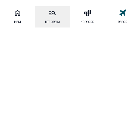
HEM
UTFORSKA
KORSORD
RESOR
Mecenat
·
Mecenat Alumni
·
Seniordays Talang
·
TraineeGuiden