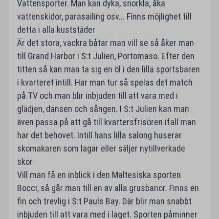
Vattensporter. Man kan dyka, snorkla, åka
vattenskidor, parasailing osv... Finns möjlighet till
detta i alla kuststäder
Är det stora, vackra båtar man vill se så åker man
till Grand Harbor i S:t Julien, Portomaso. Efter den
titten så kan man ta sig en öl i den lilla sportsbaren
i kvarteret intill. Har man tur så spelas det match
på TV och man blir inbjuden till att vara med i
glädjen, dansen och sången. I S:t Julien kan man
även passa på att gå till kvartersfrisören ifall man
har det behovet. Intill hans lilla salong huserar
skomakaren som lagar eller säljer nytillverkade
skor
Vill man få en inblick i den Maltesiska sporten
Bocci, så går man till en av alla grusbanor. Finns en
fin och trevlig i S:t Pauls Bay. Där blir man snabbt
inbjuden till att vara med i laget. Sporten påminner