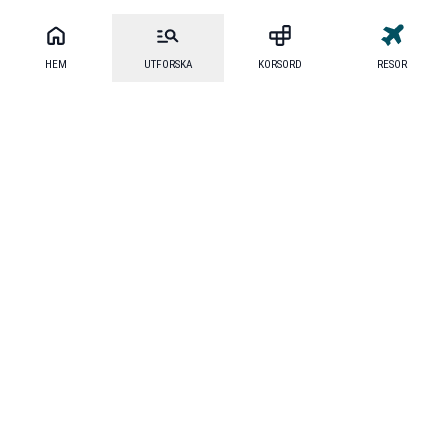
HEM
UTFORSKA
KORSORD
RESOR
Mecenat
·
Mecenat Alumni
·
Seniordays Talang
·
TraineeGuiden