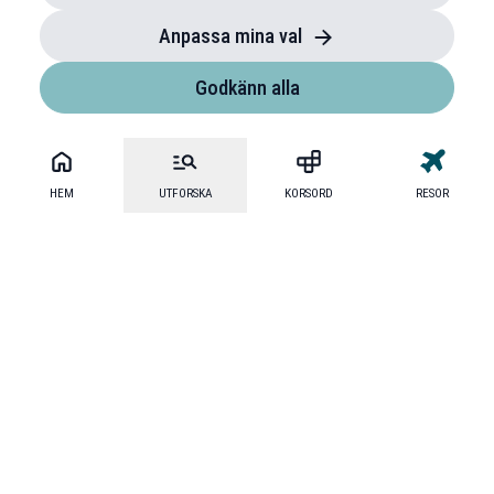
Anpassa mina val
Godkänn alla
HEM
UTFORSKA
KORSORD
RESOR
Mecenat
·
Mecenat Alumni
·
Seniordays Talang
·