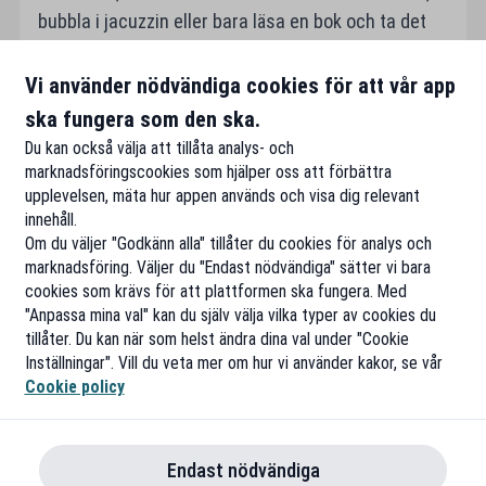
bubbla i jacuzzin eller bara läsa en bok och ta det
lugnt. Man kan välja om man vill åka hela vägen,
Bergen-Kirkenes, tvärtom eller bara delresor. Så vill
Vi använder nödvändiga cookies för att vår app
du uppleva världens vackraste sjöresa så
ska fungera som den ska.
rekommenderar jag starkt HURTIGRUTEN.
Du kan också välja att tillåta analys- och
marknadsföringscookies som hjälper oss att förbättra
upplevelsen, mäta hur appen används och visa dig relevant
innehåll.
Om du väljer "Godkänn alla" tillåter du cookies för analys och
marknadsföring. Väljer du "Endast nödvändiga" sätter vi bara
cookies som krävs för att plattformen ska fungera. Med
"Anpassa mina val" kan du själv välja vilka typer av cookies du
tillåter. Du kan när som helst ändra dina val under "Cookie
Inställningar". Vill du veta mer om hur vi använder kakor, se vår
Cookie policy
Endast nödvändiga