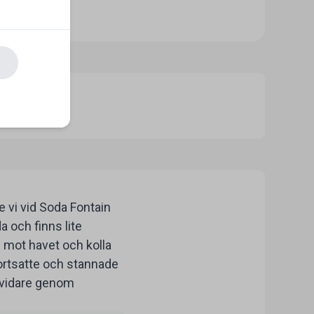
ingar.
 vi vid Soda Fontain
a och finns lite
 mot havet och kolla
fortsatte och stannade
r vidare genom