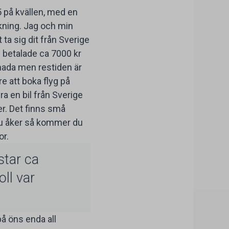
 på kvällen, med en
ykning. Jag och min
ta sig dit från Sverige
i betalade ca 7000 kr
anada men restiden är
re att boka flyg på
 en bil från Sverige
er. Det finns små
 du åker så kommer du
r.
star ca
oll var
på öns enda all