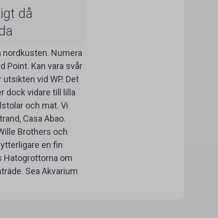
igt då
åda
 på nordkusten. Numera
rd Point. Kan vara svår
 utsikten vid WP. Det
dock vidare till lilla
stolar och mat. Vi
strand, Casa Abao.
 Wille Brothers och
tterligare en fin
ns Hatogrottorna om
Inträde. Sea Akvarium