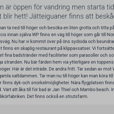
n är öppen för vandring men starta tid
t blir hett! Jätteiguaner finns att besk
n ta ned till höger och besöka en liten grotta och titta
ecis innan själva WP finns en väg till höger som går till No
 grusväg. Nu har vi kommit över på öns sydsida och beundrar
 finns en skaplig restaurant på klippavsatser. Vi fortsätter 
t fina badstränder med faciliteter som parasoller och sol
iga stranden. Nu bär färden hem via ytterligare en toppen
 höger. Här är det inträde. De andra fritt. Tar sedan av mot
gamla saltdammen. Tar man nu till höger kan man köra till y
är finns dyk-och snorkelmöjligheter. Nära flygplatsen fin
. Värt att åka till för bad är Jan Thiel och Mambo beach. 
 likörfabriken. Det finns också en strutsfarm.