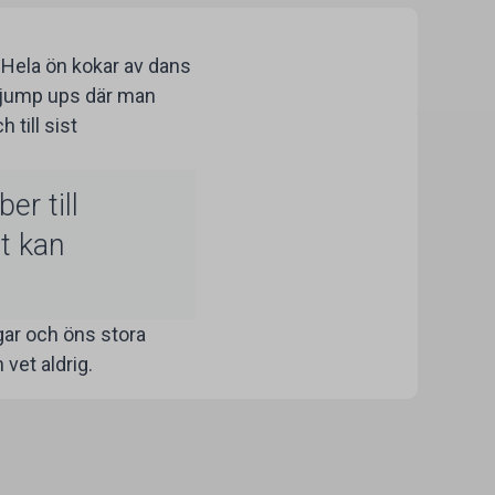
. Hela ön kokar av dans
k jump ups där man
 till sist
er till
t kan
ngar och öns stora
n vet aldrig.