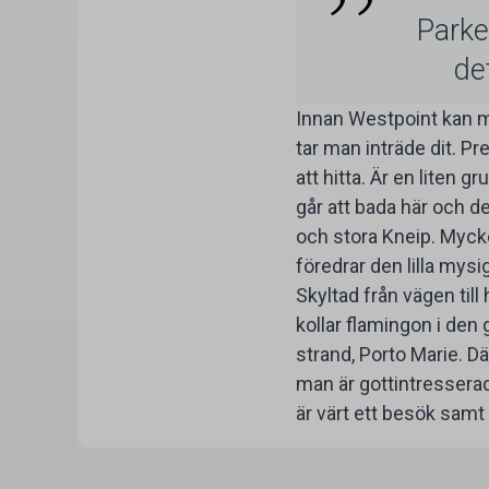
Parke
de
Innan Westpoint kan ma
tar man inträde dit. Pr
att hitta. Är en liten
går att bada här och det
och stora Kneip. Mycke
föredrar den lilla mys
Skyltad från vägen till
kollar flamingon i den 
strand, Porto Marie. D
man är gottintresserad
är värt ett besök samt