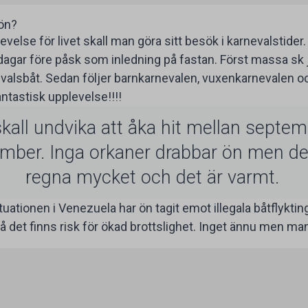
ön?
velse för livet skall man göra sitt besök i karnevalstider
 dagar före påsk som inledning på fastan. Först massa s
evalsbåt. Sedan följer barnkarnevalen, vuxenkarnevalen och
ntastisk upplevelse!!!!
all undvika att åka hit mellan septemb
mber. Inga orkaner drabbar ön men de
regna mycket och det är varmt.
situationen i Venezuela har ön tagit emot illegala båtflykti
så det finns risk för ökad brottslighet. Inget ännu men ma