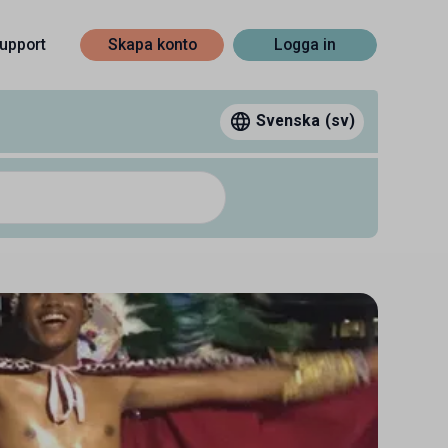
upport
Skapa konto
Logga in
Svenska
(sv)