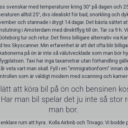
 oss svenskar med temperaturer kring 30° på dagen och 25
raturen alltid 25°, dvs idealiskt för bad, snorkling och d
ember och stannade i drygt 14 dagar. Det bästa sättet att 
lutning i Amsterdam med direktflyg till ön. Tar ca 9 h. V
öteborg tur och retur. Det finns billigare alternativ via K
 tex Skyscanner. Min erfarenhet är att det ofta blir billiga
tionerna på ön är inte så välutvecklade som man bör hyra
gplatsen. Taxi har inga taxametrar utan förhandling gäll
 veta vart man skall. Fyll i en "immigrationform" innan
trollen som är väldigt modern med scanning och kamero
 lätt att köra bil på ön och bensinen ko
 Har man bil spelar det ju inte så stor r
man bor.
 enklare rum att hyra . Kolla Airbnb och Trivago. Vi bodde 