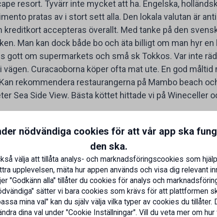
cape resort. Tyvärr inte mycket att ha. Engelska, holländ
nto pratas av i stort sett alla. Den lokala valutan är ant
 kreditkort accepteras överallt. Med tanke på den svens
stråken. Man kan dock både bo och äta billigt om man hyr e
nns gott om supermarkets och små sk Tokkos. Var inte räd
l i vägen. Curacaoborna köper ofta mat ute. En god måltid 
Kan rekommendera restaurangerna på Mambo beach och 
er Sea Side View. Bästa köttet hittade vi på Wineceller oc
ste besöka centrum en kväll och särs
nder nödvändiga cookies för att vår app ska fun
kring jul är allt upplyst.
den ska.
kså välja att tillåta analys- och marknadsföringscookies som hjälp
 förbinds med Otrabanda (andra sidan) med pontonbron
ttra upplevelsen, mäta hur appen används och visa dig relevant inn
er "Godkänn alla" tillåter du cookies för analys och marknadsföring
a. Ett måste är att vandra över bron och uppleva de fär
dvändiga" sätter vi bara cookies som krävs för att plattformen s
ör fick migrän av vitmålade hus och införde en skatt på d
ssa mina val" kan du själv välja vilka typer av cookies du tillåter. 
eller falskt? För shoppingsugna på sommarkläder rekomm
ndra dina val under "Cookie Inställningar". Vill du veta mer om hur