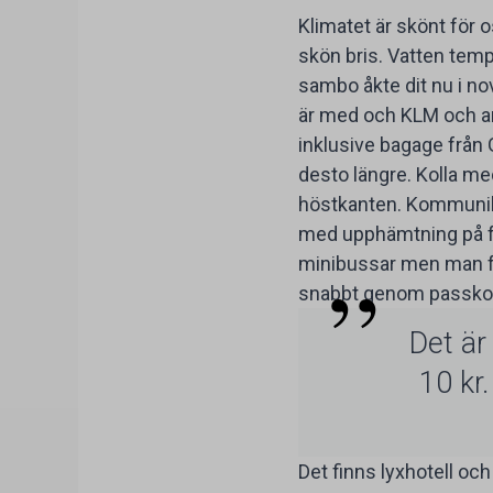
Klimatet är skönt för
skön bris. Vatten tempe
sambo åkte dit nu i nov
är med och KLM och ans
inklusive bagage från G
desto längre. Kolla med
höstkanten. Kommunika
med upphämtning på fly
minibussar men man får
snabbt genom passkon
Det är
10 kr.
Det finns lyxhotell och