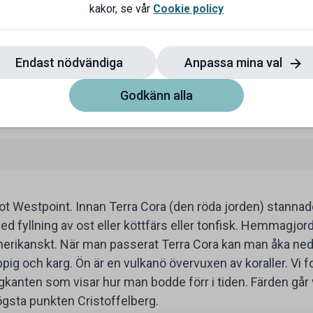
a hotell upp längs Breedestraat. Sambon köpte fem klänn
kakor, se vår
Cookie policy
Endast nödvändiga
Anpassa mina val
Godkänn alla
t Westpoint. Innan Terra Cora (den röda jorden) stannade
d fyllning av ost eller köttfärs eller tonfisk. Hemmagjord
amerikanskt. När man passerat Terra Cora kan man åka ned
pig och karg. Ön är en vulkanö övervuxen av koraller. Vi 
gkanten som visar hur man bodde förr i tiden. Färden gå
gsta punkten Cristoffelberg.