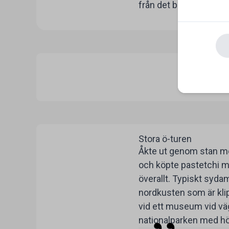
från det blåa Otraband
Stora ö-turen
Åkte ut genom stan mo
och köpte pastetchi me
överallt. Typiskt syd
nordkusten som är klip
vid ett museum vid vä
nationalparken med hö