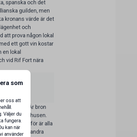
ska, spanska och det
illianska guilden, men
ka kronans värde är det
n lägenhet och
d att prova någon lokal
med ett gott vin kostar
en lokal
h vid Rif Fort nära
kilt nu
gera som
er oss att
 Emmabron. Är bron
ehåll.
. Väljer du
gglada handelshusen.
ka fungera.
essa och därför är alla
Du kan när
enderas att vandra
 vi använder