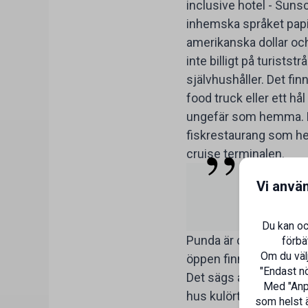
inclusive hotel - Suns
inhemska språket papime
amerikanska dollar och
inte billigt på turist
självhushåller. Det fi
food truck eller ett hå
ungefär som hemma. 
fiskrestaurang som het
cruise terminalen.
Man må
Vi anvä
Du kan oc
Punda är centrum som
förbä
Om du välj
öppen finns personfärj
"Endast nö
Det sägs att en guvern
Med "Anpa
hus kulörta nu. Sant 
som helst ä