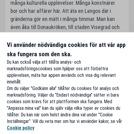
många kulturella upplevelser. Många konstnärer
bor och har affärer här. Att äta en Langos där i
gränderna gör en mätt i många timmar. Man kan
även åka till Donaukröken, till staden Visegrad och
åka över floden för att åka upp till slottet på berget,
OBS! Som 65-åring eller äldre är det gratis att åka
Vi använder nödvändiga cookies för att vår app
kolletivtrafik och tåg i hela Ungern!
ska fungera som den ska.
Vraka och välj och gör sånt som gör dig glad!
Du kan också välja att tillåta analys- och
marknadsföringscookies som hjälper oss att förbättra
upplevelsen, mäta hur appen används och visa dig relevant
innehåll.
Om du väljer "Godkänn alla" tillåter du cookies för analys och
marknadsföring. Väljer du "Endast nödvändiga" sätter vi bara
cookies som krävs för att plattformen ska fungera. Med
"Anpassa mina val" kan du själv välja vilka typer av cookies du
tillåter. Du kan när som helst ändra dina val under "Cookie
Inställningar". Vill du veta mer om hur vi använder kakor, se vår
Cookie policy